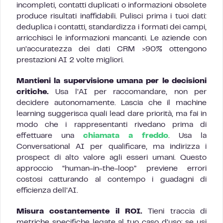
incompleti, contatti duplicati o informazioni obsolete
produce risultati inaffidabili. Pulisci prima i tuoi dati:
deduplica i contatti, standardizza i formati dei campi,
arricchisci le informazioni mancanti. Le aziende con
un’accuratezza dei dati CRM >90% ottengono
prestazioni AI 2 volte migliori.
Mantieni la supervisione umana per le decisioni
critiche.
Usa l’AI per raccomandare, non per
decidere autonomamente. Lascia che il machine
learning suggerisca quali lead dare priorità, ma fai in
modo che i rappresentanti rivedano prima di
effettuare una
chiamata a freddo
. Usa la
Conversational AI per qualificare, ma indirizza i
prospect di alto valore agli esseri umani. Questo
approccio “human-in-the-loop” previene errori
costosi catturando al contempo i guadagni di
efficienza dell’AI.
Misura costantemente il ROI.
Tieni traccia di
metriche specifiche legate al tuo caso d’uso: se usi