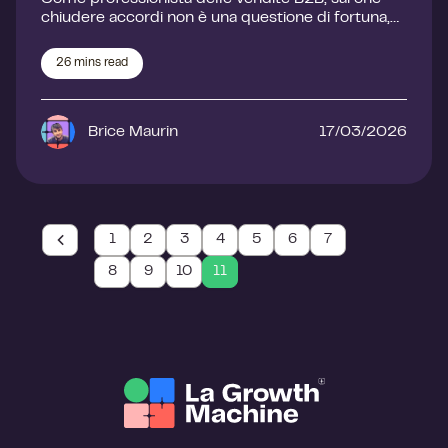
chiudere accordi non è una questione di fortuna,…
26
mins read
Brice Maurin
17/03/2026
1
2
3
4
5
6
7
8
9
10
11