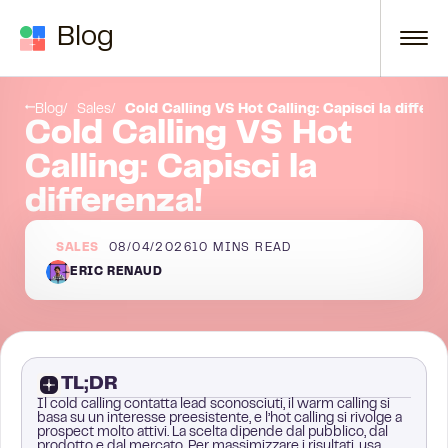
Skip to content
Blog
Quali sono i vantaggi?
Blog
Sales
Cold Calling VS Hot Calling: Capisci la differe
Cold Calling VS Hot
Calling: Capisci la
differenza!
SALES
08/04/2026
10
MINS READ
ERIC RENAUD
TL;DR
Il cold calling contatta lead sconosciuti, il warm calling si
basa su un interesse preesistente, e l’hot calling si rivolge a
prospect molto attivi. La scelta dipende dal pubblico, dal
prodotto e dal mercato. Per massimizzare i risultati, usa