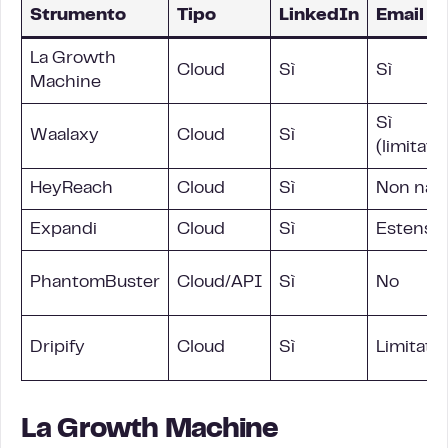
Strumento
Tipo
LinkedIn
Email
La Growth
Cloud
Sì
Sì
Machine
Sì
Waalaxy
Cloud
Sì
(limitato
HeyReach
Cloud
Sì
Non nati
Expandi
Cloud
Sì
Estensi
PhantomBuster
Cloud/API
Sì
No
Dripify
Cloud
Sì
Limitato
La Growth Machine