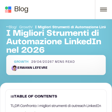
Skip to content
Blog
les Navigator?
Conclusione
Blog
Growth
I Migliori Strumenti di Automazione Linked
I Migliori Strumenti di
Automazione LinkedIn
nel 2026
GROWTH
29/04/2026
7
MINS READ
ERWANN LEFEVRE
TABLE OF CONTENTS
TL;DR Confronto: i migliori strumenti di outreach LinkedIn