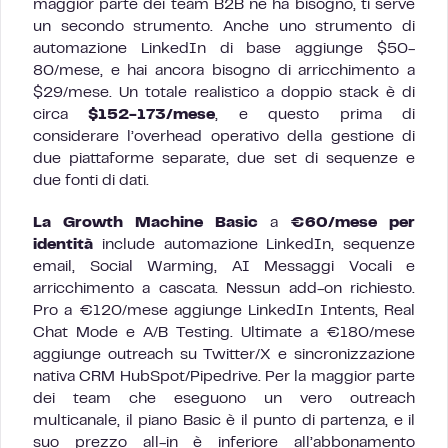
maggior parte dei team B2B ne ha bisogno, ti serve
un secondo strumento. Anche uno strumento di
automazione LinkedIn di base aggiunge $50-
80/mese, e hai ancora bisogno di arricchimento a
$29/mese. Un totale realistico a doppio stack è di
circa
$152-173/mese
, e questo prima di
considerare l’overhead operativo della gestione di
due piattaforme separate, due set di sequenze e
due fonti di dati.
La Growth Machine Basic
a
€60/mese per
identità
include automazione LinkedIn, sequenze
email, Social Warming, AI Messaggi Vocali e
arricchimento a cascata. Nessun add-on richiesto.
Pro a €120/mese aggiunge LinkedIn Intents, Real
Chat Mode e A/B Testing. Ultimate a €180/mese
aggiunge outreach su Twitter/X e sincronizzazione
nativa CRM HubSpot/Pipedrive. Per la maggior parte
dei team che eseguono un vero outreach
multicanale, il piano Basic è il punto di partenza, e il
suo prezzo all-in è inferiore all’abbonamento