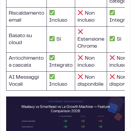
categori
Riscaldamento
Non
email
Incluso
incluso
Integrat
Basato su
Sì
Estensione
Sì
cloud
Chrome
Arricchimento
Non
Non
a cascata
Integrato
incluso
incluso
AI Messaggi
Non
Non
Vocali
Incluso
disponibile
disponibi