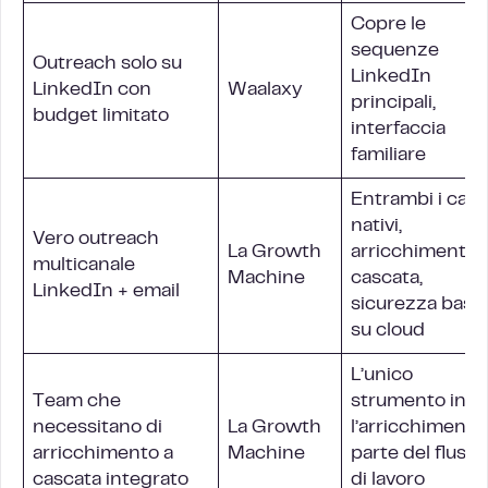
Copre le
sequenze
Outreach solo su
LinkedIn
LinkedIn con
Waalaxy
principali,
budget limitato
interfaccia
familiare
Entrambi i cana
nativi,
Vero outreach
La Growth
arricchimento 
multicanale
Machine
cascata,
LinkedIn + email
sicurezza basa
su cloud
L’unico
Team che
strumento in cu
necessitano di
La Growth
l’arricchimento
arricchimento a
Machine
parte del flusso
cascata integrato
di lavoro