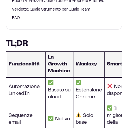
Round 4: Prezzi e Costo Totale di Proprietà Effettivo
Verdetto: Quale Strumento per Quale Team
FAQ
TL;DR
La
Funzionalità
Growth
Waalaxy
Smartle
Machine
Automazione
Non
Basato su
Estensione
LinkedIn
disponibi
cloud
Chrome
Il
Sequenze
Solo
migliore
Nativo
email
base
della