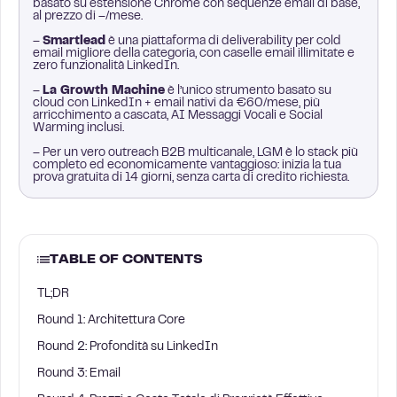
basato su estensione Chrome con sequenze email di base,
al prezzo di –/mese.
–
Smartlead
è una piattaforma di deliverability per cold
email migliore della categoria, con caselle email illimitate e
zero funzionalità LinkedIn.
–
La Growth Machine
è l’unico strumento basato su
cloud con LinkedIn + email nativi da €60/mese, più
arricchimento a cascata, AI Messaggi Vocali e Social
Warming inclusi.
– Per un vero outreach B2B multicanale, LGM è lo stack più
completo ed economicamente vantaggioso: inizia la tua
prova gratuita di 14 giorni, senza carta di credito richiesta.
TABLE OF CONTENTS
TL;DR
Round 1: Architettura Core
Round 2: Profondità su LinkedIn
Round 3: Email