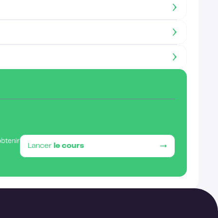
obtenir
Lancer
le cours