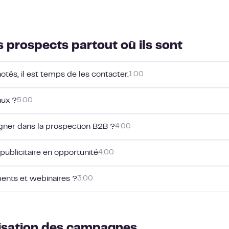
 prospects partout où ils sont
tés, il est temps de les contacter.
1:00
aux ?
5:00
gner dans la prospection B2B ?
4:00
 publicitaire en opportunité
4:00
nts et webinaires ?
3:00
misation des campagnes