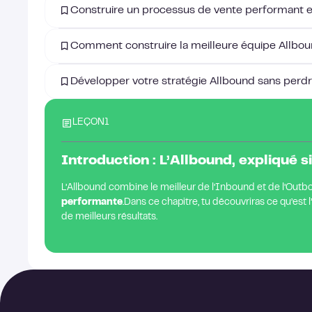
Construire un processus de vente performant et
Comment construire la meilleure équipe Allbo
Développer votre stratégie Allbound sans perdre
LEÇON
1
Introduction : L’Allbound, expliqué
L’Allbound combine le meilleur de l’Inbound et de l’Out
performante
.Dans ce chapitre, tu découvriras ce qu’est
de meilleurs résultats.