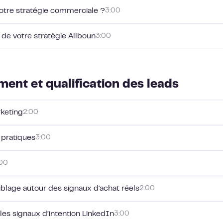
votre stratégie commerciale ?
3:00
 de votre stratégie Allboun
3:00
ent et qualification des leads
rketing
2:00
 pratiques
3:00
:00
blage autour des signaux d'achat réels
2:00
les signaux d’intention LinkedIn
3:00