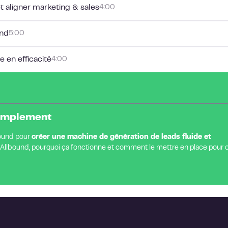
 aligner marketing & sales
4:00
und
5:00
 en efficacité
4:00
 simplement
bound pour
créer une machine de génération de leads fluide et
 l’Allbound, pourquoi ça fonctionne et comment le mettre en place pour 