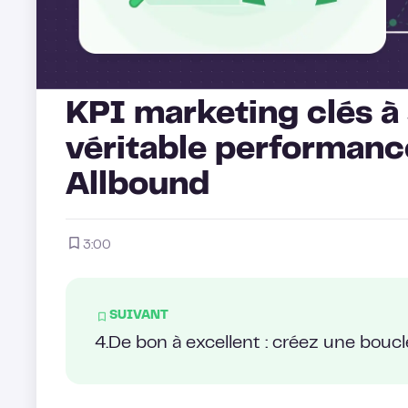
KPI marketing clés à 
véritable performance
Allbound
3:00
SUIVANT
4
.