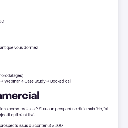
100
dant que vous dormez
 horodatages)
 → Webinar → Case Study → Booked call
mmercial
tions commerciales ? Si aucun prospect ne dit jamais "Hé, j'ai
ectif qu'il s'est fixé.
s prospects issus du contenu) × 100