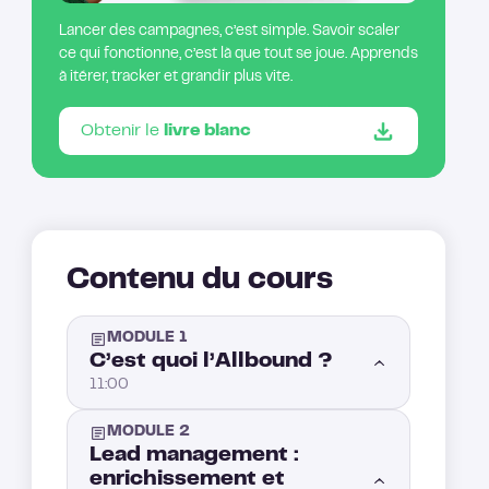
Lancer des campagnes, c’est simple. Savoir scaler
ce qui fonctionne, c’est là que tout se joue. Apprends
à itérer, tracker et grandir plus vite.
Obtenir le
livre blanc
Contenu du cours
MODULE 1
C’est quoi l’Allbound ?
11:00
MODULE 2
Introduction : L’Allbound, expliqué simplement
1:00
Lead management :
enrichissement et