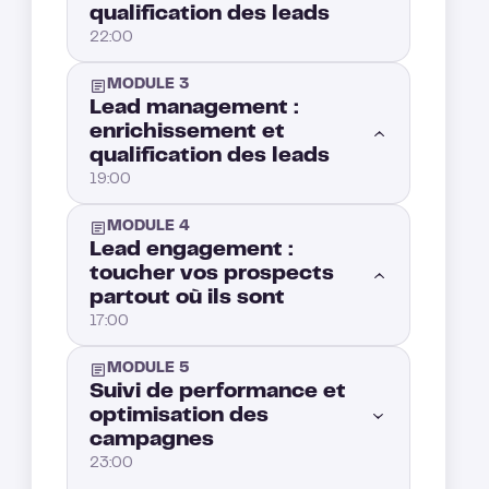
qualification des leads
La promesse de l'Allbound : Une stratégie guidée par les signaux d'intention
4:00
22:00
Pourquoi l'Allbound est devenu essentiel dans votre stratégie commerciale ?
3:00
MODULE 3
Introduction : Qu’est-ce que l’Intent-Based Marketing
2:00
Lead management :
enrichissement et
Aligner Ventes et Marketing : Le point de départ de votre stratégie Allboun
3:00
qualification des leads
Comprendre l’Intent Data : définition et bonnes pratiques
3:00
19:00
Les différentes familles de signaux d'intention
5:00
MODULE 4
Introduction: Mastering Lead Management for better prospect conversion
1:00
Lead engagement :
toucher vos prospects
Intent Based Segmentation : Structurer votre ciblage autour des signaux d'achat réels
2:00
partout où ils sont
Stratégie de segmentation : comment segmenter vos leads pour une prospection efficace ?
3:00
17:00
LinkedIn Intent Data : Comment capitaliser sur les signaux d’intention LinkedIn
3:00
Enrichir vos données pour mieux qualifier vos leads
4:00
MODULE 5
Maintenant que vos prospects sont enrichis et notés, il est temps de les contacter.
1:00
Suivi de performance et
optimisation des
Comment capitaliser sur les changements de poste pour détecter l’intention d’achat
3:00
Qualification des leads : trouver la bonne stratégie
5:00
campagnes
comment engager un lead sur les réseaux sociaux ?
5:00
23:00
Analyse du trafic site web B2B : capter et activer l’intention d’achat
4:00