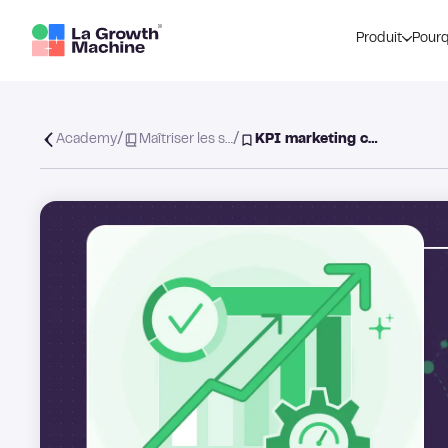
Produit
Pourq
/
/
Academy
Maîtriser les s…
KPI marketing c…