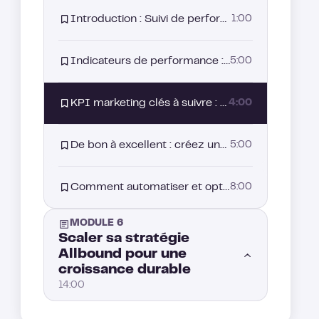
Scoring Allbound des leads : Comment prioriser vos prospects ?
6:00
Prospection multicanal : Comment vraiment gagner dans la prospection B2B ?
4:00
Introduction : Suivi de performance : comment mesurer et améliorer vos résultats
1:00
4. Stratégie de retargeting : transformer un clic publicitaire en opportunité
4:00
Indicateurs de performance : contenu marketing & prospection Allbound
5:00
Comment générer des leads grâce aux événements et webinaires ?
3:00
KPI marketing clés à suivre : mesurer la véritable performance de votre stratégie Allbound
4:00
De bon à excellent : créez une boucle pour faire évoluer votre stratégie Allbound
5:00
Comment automatiser et optimiser le suivi de la performance ?
8:00
MODULE 6
Scaler sa stratégie
Allbound pour une
croissance durable
14:00