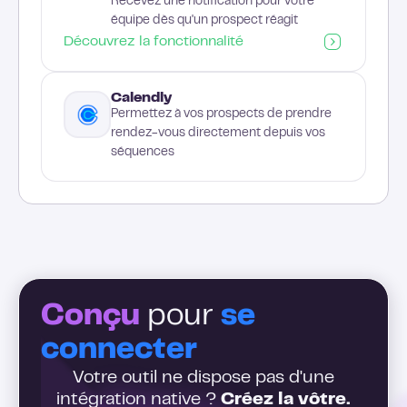
Recevez une notification pour votre
équipe dès qu'un prospect réagit
Découvrez la fonctionnalité
Calendly
Permettez à vos prospects de prendre
rendez-vous directement depuis vos
séquences
Conçu
pour
se
connecter
Votre outil ne dispose pas d'une
intégration native ?
Créez la vôtre.