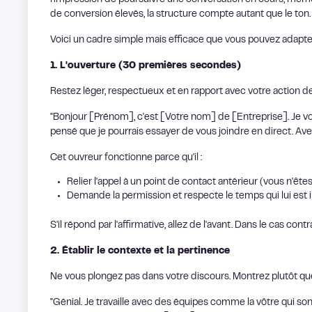
l'impression de poursuivre une conversation en cours, même s
de conversion élevés, la structure compte autant que le ton.
Voici un cadre simple mais efficace que vous pouvez adapter
1. L'ouverture (30 premières secondes)
Restez léger, respectueux et en rapport avec votre action de
"Bonjour [Prénom], c'est [Votre nom] de [Entreprise]. Je vo
pensé que je pourrais essayer de vous joindre en direct. A
Cet ouvreur fonctionne parce qu'il :
Relier l'appel à un point de contact antérieur (vous n'ête
Demande la permission et respecte le temps qui lui est i
S'il répond par l'affirmative, allez de l'avant. Dans le cas co
2. Établir le contexte et la pertinence
Ne vous plongez pas dans votre discours. Montrez plutôt 
"Génial. Je travaille avec des équipes comme la vôtre qui so