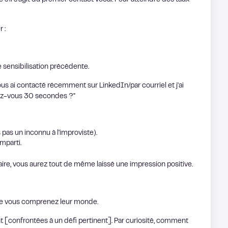
'il s'agit du premier contact vocal. Pour atteindre des taux
 :
 sensibilisation précédente.
us ai contacté récemment sur LinkedIn/par courriel et j'ai
vez-vous 30 secondes ?"
s pas un inconnu à l'improviste).
mparti.
ntraire, vous aurez tout de même laissé une impression positive.
que vous comprenez leur monde.
nt [confrontées à un défi pertinent]. Par curiosité, comment