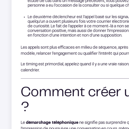
étude de cas dans un message précédent, vous pouvez a
personne a eu l'occasion de la consulter ou si quelque ch
Le deuxième déclencheur est l'appel basé sur les signa
quelqu'un a ouvert plusieurs fois votre courrier électronique
de curiosité. Le fait de l'appeler à ce moment-là a no
conversation positive, mais aussi de donner l'impression 
en fonction d'une intention et non d'une supposition.
Les appels sont plus efficaces en milieu de séquence, après 
modèle, relancer l'engagement ou qualifier l'intérêt qui pour
Le timing est primordial, appelez quand il y a une vraie raiso
calendrier.
Comment créer un
?
Le
démarchage téléphonique
ne signifie pas surprendre 