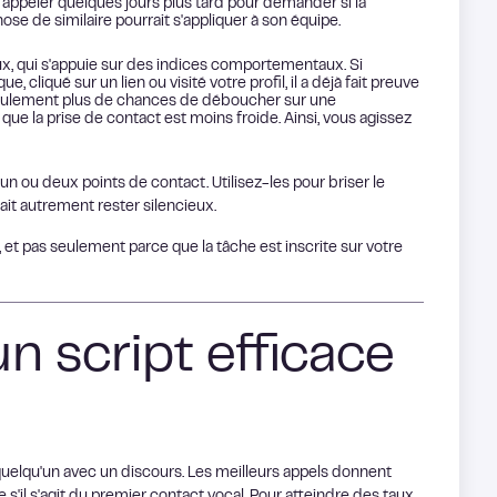
ppeler quelques jours plus tard pour demander si la
ose de similaire pourrait s'appliquer à son équipe.
ux, qui s'appuie sur des indices comportementaux. Si
, cliqué sur un lien ou visité votre profil, il a déjà fait preuve
n seulement plus de chances de déboucher sur une
que la prise de contact est moins froide. Ainsi, vous agissez
un ou deux points de contact. Utilisez-les pour briser le
rait autrement rester silencieux.
n, et pas seulement parce que la tâche est inscrite sur votre
 script efficace
quelqu'un avec un discours. Les meilleurs appels donnent