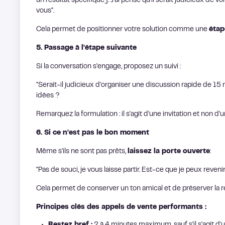
un résultat spécifique]. J'ai pensé qu'il serait judicieux de v
vous".
Cela permet de positionner votre solution comme une
étap
5. Passage à l'étape suivante
Si la conversation s'engage, proposez un suivi :
"Serait-il judicieux d'organiser une discussion rapide de 15
idées ?
Remarquez la formulation : il s'agit d'une invitation et non 
6. Si ce n'est pas le bon moment
Même s'ils ne sont pas prêts,
laissez la porte ouverte
:
"Pas de souci, je vous laisse partir. Est-ce que je peux reve
Cela permet de conserver un ton amical et de préserver la re
Principes clés des appels de vente performants :