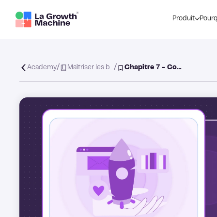
Produit
Pourq
/
/
Academy
Maîtriser les b…
Chapitre 7 - Co…