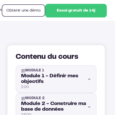
Obtenir une démo
n
Essai gratuit de 14j
Essai gratuit de 14j
Contenu du cours
MODULE 1
Module 1 - Définir mes
objectifs
2:00
MODULE 2
Chapitre 1 – Comment définir mes cibles
2:00
Module 2 - Construire ma
base de données