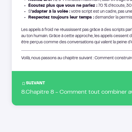
Restez bref :
2 à 4 minutes maximum, sauf s'il s'agit d
Écoutez plus que vous ne parlez :
70 % d'écoute, 30 %
S
'adapter à la volée :
votre script est un cadre, pas une
Respectez toujours leur temps :
demander la permiss
Les appels à froid ne réussissent pas grâce à des scripts parfa
au ton humain. Grâce à cette approche, les appels cessent
être perçus comme des conversations qui valent la peine d
Voilà, nous passons au chapitre suivant : Comment constru
SUIVANT
8
.
Chapitre 8 - Comment tout combiner 