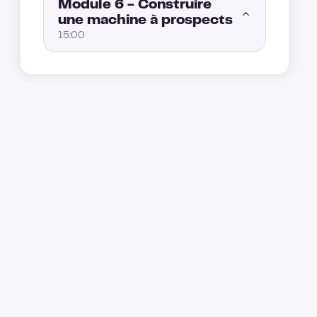
Module 6 - Construire
une machine à prospects
15:00
Chapitre 2 - Comment analyser mes performances ?
5:00
Chapitre 1 - Comment automatiser le remplissage de ma database ?
5:00
Chapitre 3 - Comment optimiser mes statistiques ?
10:00
Chapitre 2 - Comment structurer une pipeline sales avec un CRM ?
5:00
Chapitre 3 - Comment intégrer n'importe quel tool en utilisant Zapier, Make, APIs ?
5:00