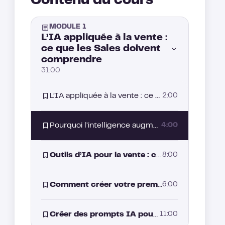
Contenu du cours
MODULE 1
L’IA appliquée à la vente :
ce que les Sales doivent
comprendre
31:00
L’IA appliquée à la vente : ce que les Sales doivent comprendre
2:00
Pourquoi l’intelligence augmentée ne remplacera jamais l’humain
4:00
Outils d’IA pour la vente : ceux qui font vraiment bouger votre pipeline
8:00
Comment créer votre premier agent IA pour automatiser vos ventes et optimiser votre workflow
6:00
Créer des prompts IA pour prospecter avec impact
11:00