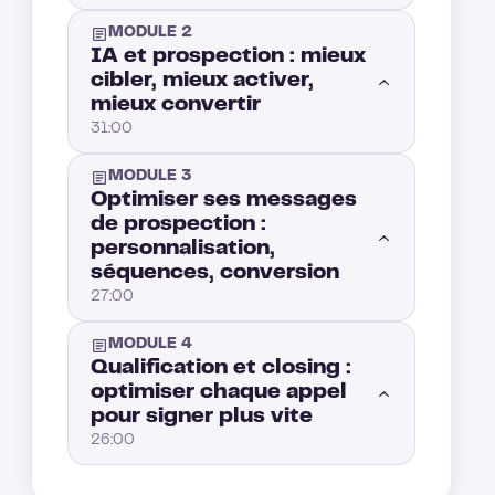
MODULE 2
IA et prospection : mieux
cibler, mieux activer,
mieux convertir
31:00
MODULE 3
Générer des leads grâce à l’IA depuis LinkedIn : comment construire un outil de prospection B2B efficace
6:00
Optimiser ses messages
de prospection :
personnalisation,
Soyons clairs : les workflows SDR classiques ne tiennent plus la route.
12:00
séquences, conversion
27:00
Scraping de leads: exploiter de nouvelles sources pour trouver des prospects qualifiés au delà de LinkedIn
7:00
MODULE 4
Rédigez des cold emails IA qui paraissent 100 % humains.
10:00
Qualification et closing :
Priorisation intelligente des leads : transformez vos données en avantage concurrentiel
6:00
optimiser chaque appel
pour signer plus vite
LinkedIn Automation: How to Scale Your Prospecting Without Coming Across as a Robot
8:00
26:00
Hyper personalization in sales outreach: go beyond “Hi {{firstname}}”
4:00