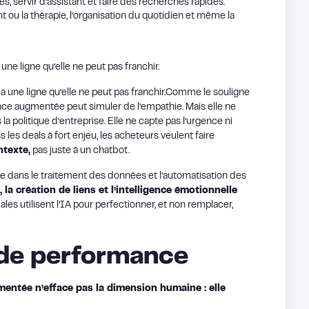
ées, servir d’assistant et faire des recherches rapides.
ou la thérapie, l’organisation du quotidien et même la
une ligne qu’elle ne peut pas franchir.
l y a une ligne qu’elle ne peut pas franchir.Comme le souligne
igence augmentée peut simuler de l’empathie. Mais elle ne
politique d’entreprise. Elle ne capte pas l’urgence ni
s les deals à fort enjeu, les acheteurs veulent faire
ntexte,
pas juste à un chatbot.
lle dans le traitement des données et l’automatisation des
la création de liens et l’intelligence émotionnelle
s utilisent l’IA pour perfectionner, et non remplacer,
de performance
mentée n’efface pas la dimension humaine : elle