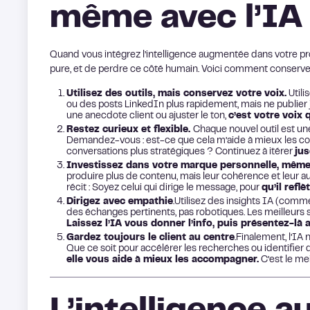
même avec l’IA
Quand vous intégrez l’intelligence augmentée dans votre pro
pure, et de perdre ce côté humain. Voici comment conserver 
Utilisez des outils, mais conservez votre voix.
Utili
ou des posts LinkedIn plus rapidement, mais ne publier 
une anecdote client ou ajuster le ton,
c’est votre voix 
Restez curieux et flexible.
Chaque nouvel outil est une
Demandez-vous : est-ce que cela m’aide à mieux les co
conversations plus stratégiques ? Continuez à itérer
jus
Investissez dans votre marque personnelle, même si 
produire plus de contenu, mais leur cohérence et leur a
récit : Soyez celui qui dirige le message, pour
qu’il refl
Dirigez avec empathie
.Utilisez des insights IA (comme
des échanges pertinents, pas robotiques. Les meilleurs 
Laissez l’IA vous donner l’info, puis présentez-là
Gardez toujours le client au centre
.Finalement, l’IA
Que ce soit pour accélérer les recherches ou identifier
elle vous aide à mieux les accompagner.
C’est le me