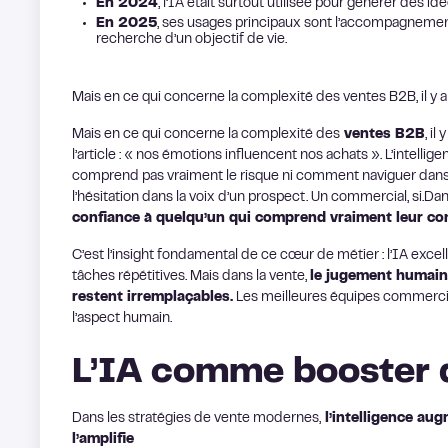
En 2024
, l’IA était surtout utilisée pour générer des id
En 2025
, ses usages principaux sont l’accompagnement 
recherche d’un objectif de vie.
Mais en ce qui concerne la complexité des ventes B2B, il y a 
Mais en ce qui concerne la complexité des
ventes B2B
, i
l’article : « nos émotions influencent nos achats ». L’intell
comprend pas vraiment le risque ni comment naviguer dans la 
l’hésitation dans la voix d’un prospect. Un commercial, si.Dan
confiance à quelqu’un qui comprend vraiment leur co
C’est l’insight fondamental de ce cœur de métier : l’IA exce
tâches répétitives. Mais dans la vente,
le jugement humain, 
restent irremplaçables.
Les meilleures équipes commerciale
l’aspect humain.
L’IA comme booster 
Dans les stratégies de vente modernes,
l’intelligence aug
l’amplifie