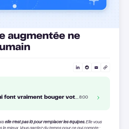
nce augmentée ne
humain
Outils d’IA pour la vente : ceux qui font vraiment bouger votre pipeline
8:00
ais
elle n’est pas là pour remplacer les équipes.
Elle vous
es le mieux. Vous gardez du temps pour ce qui compte :