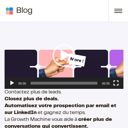
Passer au contenu
Blog
Lecteur
vidéo
00:00
00:55
Contactez plus de leads.
Closez plus de deals.​
Automatisez votre prospection par email et
sur LinkedIn
et gagnez du temps.
La Growth Machine vous aide à
créer plus de
conversations qui convertissent.