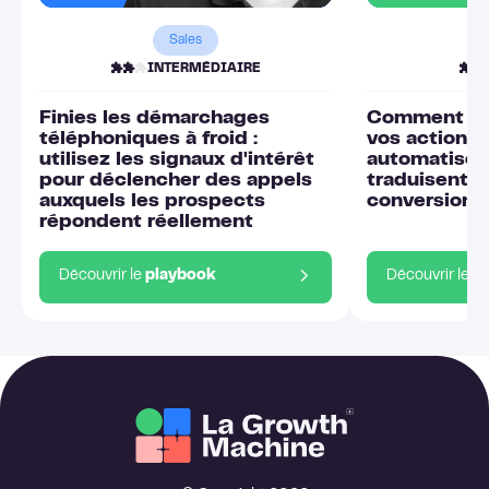
Sales
INTERMÉDIAIRE
Finies les démarchages
Comment fai
téléphoniques à froid :
vos actions
utilisez les signaux d'intérêt
automatisée
pour déclencher des appels
traduisent r
auxquels les prospects
conversions
répondent réellement
Découvrir le
playbook
Découvrir le
p