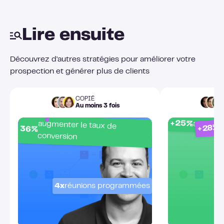
Lire ensuite
Découvrez d'autres stratégies pour améliorer votre
prospection et générer plus de clients
COPIÉ
Au moins 3 fois
c
+25%
augmenter le taux de
acceptat
+28%
36%
conversion
4x
réunions programmées