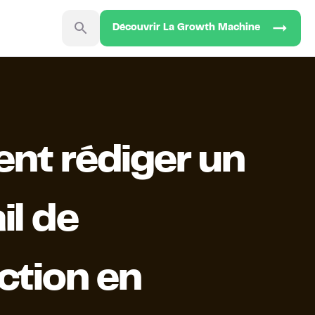
Découvrir La Growth Machine
t rédiger un
il de
ction en