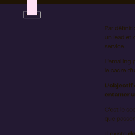
Par définit
un lead et 
service.
L’emailing 
le cadre d
L’objectif
entamer u
C’est le s
que passer
Il existe
de