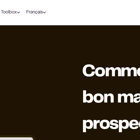
Toolbox
Français
Commen
bon ma
prospe