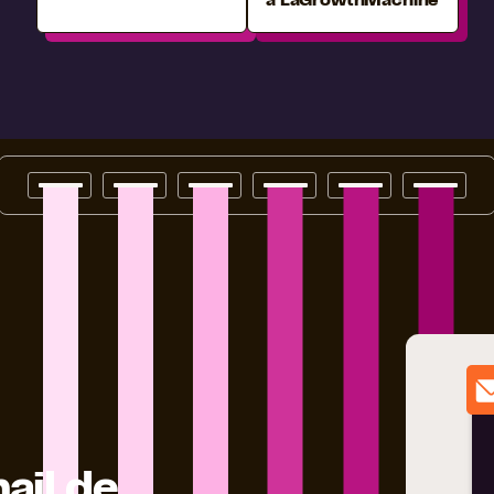
à LaGrowthMachine
ail de