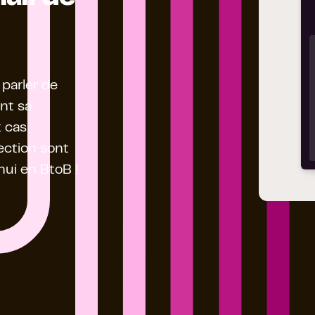
 parler de
nt sa
x cas
pection sont
hui en BtoB !