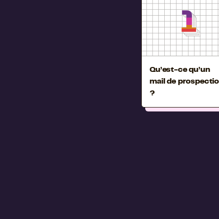
1
1
1
1
Qu’est-ce qu’un
mail de prospecti
?