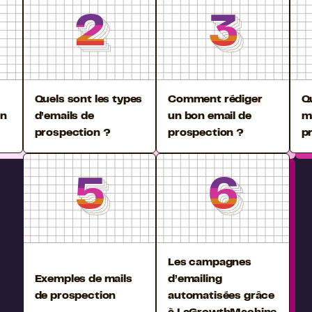
2
3
2
3
2
3
2
3
Quels sont les types
Comment rédiger
Q
on
d’emails de
un bon email de
m
prospection ?
prospection ?
p
5
6
5
6
5
6
5
6
Les campagnes
Exemples de mails
d’emailing
de prospection
automatisées grâce