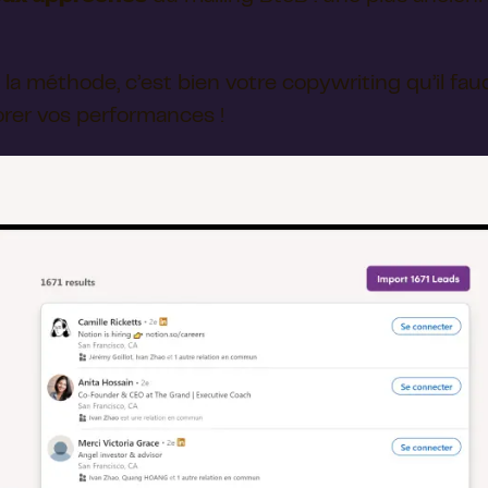
la méthode, c’est bien votre copywriting qu’il fau
orer vos performances !