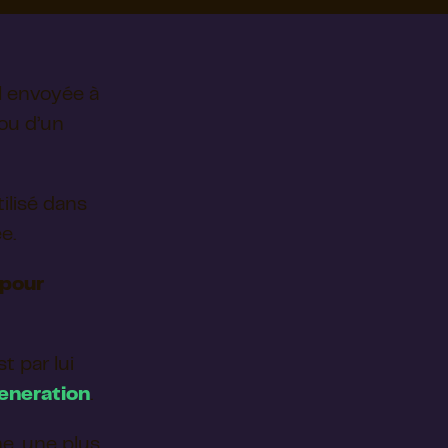
l envoyée à
 ou d’un
tilisé dans
e.
 pour
st par lui
eneration
.
e, une plus