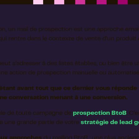
ion, un mail de prospection est une approche emai
qui rentre dans le contexte de vente d’un produit
peut s’adresser à des listes établies, ou bien être u
’une action de prospection manuelle ou automatisé
 étant avant tout que ce dernier vous réponde
ne conversation menant à une conversion.
ocle de toute campagne de
prospection BtoB
. C’e
a une grande partie de votre
stratégie de lead g
ux approches
du mailing BtoB : une plus ancienn