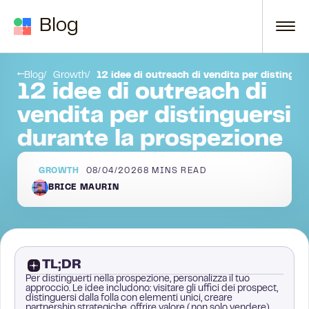
Skip to content
Blog
#10: Lavora inter-dipartimentalmente
Scegli la tua strategia
Blog
Growth
12 idee di outreach di vendita per distingue
12 idee di outreach di
vendita per distinguersi
durante la prospezione
GROWTH
08/04/2026
8
MINS READ
BRICE MAURIN
TL;DR
Per distinguerti nella prospezione, personalizza il tuo
approccio. Le idee includono: visitare gli uffici dei prospect,
distinguersi dalla folla con elementi unici, creare
partnership strategiche, offrire valore (non solo vendere),