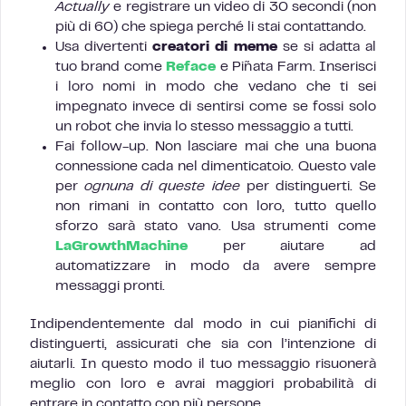
Actually
e registrare un video di 30 secondi (non
più di 60) che spiega perché li stai contattando.
Usa divertenti
creatori di meme
se si adatta al
tuo brand come
Reface
e Piñata Farm. Inserisci
i loro nomi in modo che vedano che ti sei
impegnato invece di sentirsi come se fossi solo
un robot che invia lo stesso messaggio a tutti.
Fai follow-up. Non lasciare mai che una buona
connessione cada nel dimenticatoio. Questo vale
per
ognuna di queste idee
per distinguerti. Se
non rimani in contatto con loro, tutto quello
sforzo sarà stato vano. Usa strumenti come
LaGrowthMachine
per aiutare ad
automatizzare in modo da avere sempre
messaggi pronti.
Indipendentemente dal modo in cui pianifichi di
distinguerti, assicurati che sia con l’intenzione di
aiutarli. In questo modo il tuo messaggio risuonerà
meglio con loro e avrai maggiori probabilità di
entrare in contatto con più persone.