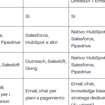
LinkedIn + Emai
Sì
Sì
Nativo: HubSpot
e,
Salesforce,
Salesforce,
 Pipedrive
HubSpot e altri
Pipedrive
Nativo: HubSpot
Outreach, Salesloft,
 Salesloft
Salesforce,
Gong
Pipedrive
Email, chat,
l,
Email, chat per
knowledge base
 per i
piani a pagamento
stratega dedica
riori