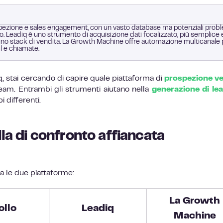
ospezione e sales engagement, con un vasto database ma potenziali prob
. Leadiq è uno strumento di acquisizione dati focalizzato, più semplice 
ià uno stack di vendita. La Growth Machine offre automazione multicanale 
l e chiamate.
q, stai cercando di capire quale piattaforma di
prospezione ve
team. Entrambi gli strumenti aiutano nella
generazione di le
 differenti.
lla di confronto affiancata
a le due piattaforme:
La Growth
ollo
Leadiq
Machine