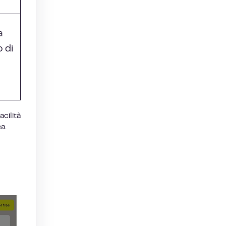
a
 di
cilità
a.