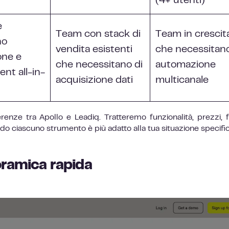
(4+ utenti)
e
Team con stack di
Team in crescit
no
vendita esistenti
che necessitano
one e
che necessitano di
automazione
nt all-in-
acquisizione dati
multicanale
renze tra Apollo e Leadiq. Tratteremo funzionalità, prezzi, fa
do ciascuno strumento è più adatto alla tua situazione specific
oramica rapida