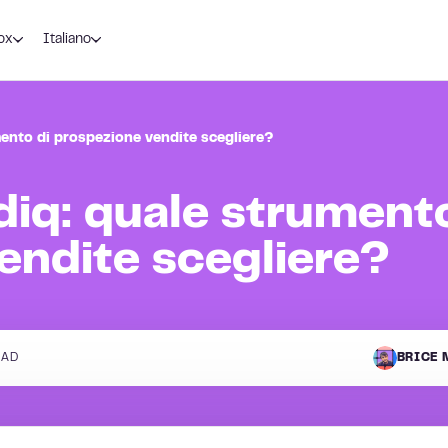
ox
Italiano
mento di prospezione vendite scegliere?
diq: quale strumento
endite scegliere?
EAD
BRICE 