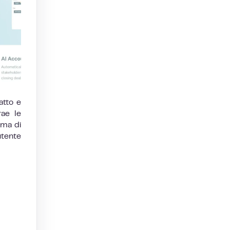
atto e
ae le
ema di
utente