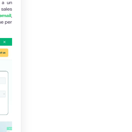
 a un
 sales
email
,
se per