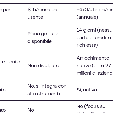
 per
$15/mese per
€50/utente/m
utente
(annuale)
14 giorni (ness
Piano gratuito
carta di credito
disponibile
richiesta)
Arricchimento
milioni di
Non divulgato
nativo (oltre 27
milioni di azien
No, si integra con
ate
Sì, nativo
altri strumenti
No (focus su
ato
No