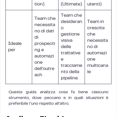
tion)
(Ultimate)
utenti)
Team che
Team che
desideran
Team in
necessita
o
crescita
no di dati
gestione
che
di
visiva
necessita
Ideale
prospecti
delle
no di
per
ng e
trattative
automazi
automazi
e
one
one
tracciame
multicana
dell’outre
nto della
le
ach
pipeline
Questa guida analizza cosa fa bene ciascuno
strumento, dove peccano e in quali situazioni è
preferibile l’uno rispetto all’altro.