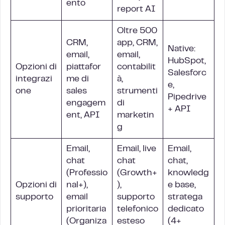
ento
report AI
Oltre 500
CRM,
app, CRM,
Native:
email,
email,
HubSpot,
Opzioni di
piattafor
contabilit
Salesforc
integrazi
me di
à,
e,
one
sales
strumenti
Pipedrive
engagem
di
+ API
ent, API
marketin
g
Email,
Email, live
Email,
chat
chat
chat,
(Professio
(Growth+
knowledg
Opzioni di
nal+),
),
e base,
supporto
email
supporto
stratega
prioritaria
telefonico
dedicato
(Organiza
esteso
(4+