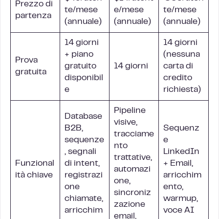
Prezzo di
te/mese
e/mese
te/mese
partenza
(annuale)
(annuale)
(annuale)
14 giorni
14 giorni
+ piano
(nessuna
Prova
gratuito
14 giorni
carta di
gratuita
disponibil
credito
e
richiesta)
Pipeline
Database
visive,
B2B,
Sequenz
tracciame
sequenze
e
nto
, segnali
LinkedIn
trattative,
Funzional
di intent,
+ Email,
automazi
ità chiave
registrazi
arricchim
one,
one
ento,
sincroniz
chiamate,
warmup,
zazione
arricchim
voce AI
email,