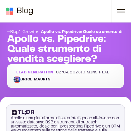
Skip to content
Blog
Conclusione
Blog
Growth
Apollo vs. Pipedrive: Quale strumento di ven
Apollo vs. Pipedrive:
Quale strumento di
vendita scegliere?
LEAD GENERATION
02/04/2026
10
MINS READ
BRICE MAURIN
TL;DR
Apollo è una piattaforma di sales intelligence all-in-one con
un vasto database B2B e strumenti di outreach
automatizzato, ideale per il prospecting. Pipedrive è un CRM
visivo incentrato sulla gestione delle trattative e sulla