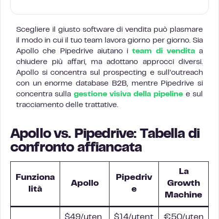
Scegliere il giusto software di vendita può plasmare
il modo in cui il tuo team lavora giorno per giorno. Sia
Apollo che Pipedrive aiutano i
team di vendita
a
chiudere più affari, ma adottano approcci diversi.
Apollo si concentra sul prospecting e sull’outreach
con un enorme database B2B, mentre Pipedrive si
concentra sulla
gestione visiva della pipeline
e sul
tracciamento delle trattative.
Apollo vs. Pipedrive: Tabella di
confronto affiancata
La
Funziona
Pipedriv
Apollo
Growth
lità
e
Machine
$49/uten
$14/utent
€50/uten