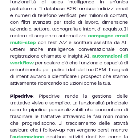
funzionalità di sales intelligence in un’unica
piattaforma. Il database B2B fornisce indirizzi email
e numeri di telefono verificati per milioni di contatti,
con filtri avanzati per titolo di lavoro, dimensione
aziendale, settore, tecnografia e intent di acquisto. Il
motore di sequenze automatizza
campagne email
multi-step
con test A/Z e scrittura assistita da AI.
Ottieni anche intelligence conversazionale con
registrazione chiamate e insight AI,
automazioni di
workflow
per scalare ciò che funziona e capacità di
arricchimento per pulire i dati del tuo CRM. I segnali
di intent aiutano a identificare i prospect che stanno
attivamente ricercando soluzioni come la tua.
Pipedrive
: Pipedrive rende la gestione delle
trattative visiva e semplice. La funzionalità principale
sono le pipeline personalizzabili che consentono di
trascinare le trattative attraverso le fasi man mano
che progrediscono. Il tracciamento delle attività
assicura che i follow-up non vengano persi, mentre
l’
automazione
gestisce attività ripetitive come la