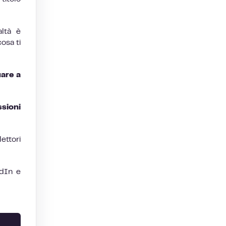
ltà è
osa ti
are a
ssioni
ettori
edIn e