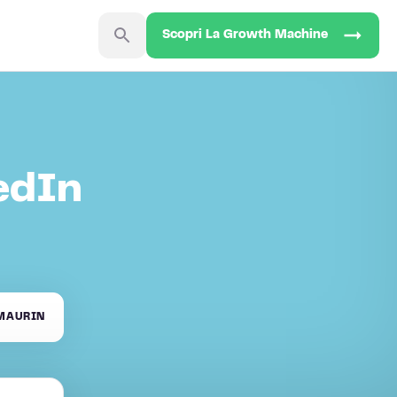
Scopri La Growth Machine
edIn
MAURIN