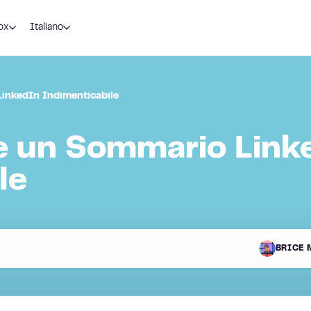
ox
Italiano
inkedIn Indimenticabile
e un Sommario Link
le
BRICE 