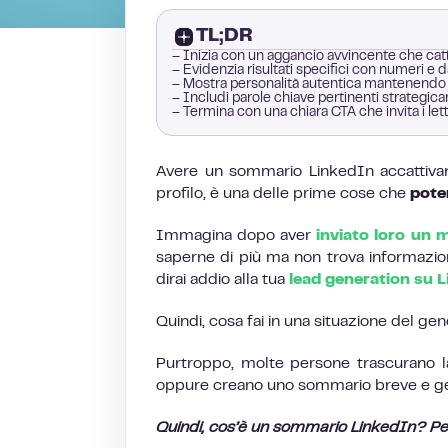
TL;DR
– Inizia con un aggancio avvincente che catt
– Evidenzia risultati specifici con numeri e d
– Mostra personalità autentica mantenendo u
– Includi parole chiave pertinenti strategica
– Termina con una chiara CTA che invita i let
Avere un sommario LinkedIn accattiva
profilo, è una delle prime cose che
poten
Immagina dopo aver
inviato loro un 
saperne di più ma non trova informazioni
dirai addio alla tua
lead generation su 
Quindi, cosa fai in una situazione del g
Purtroppo, molte persone trascurano l
oppure creano uno sommario breve e ge
Quindi, cos’è un sommario LinkedIn? Pe