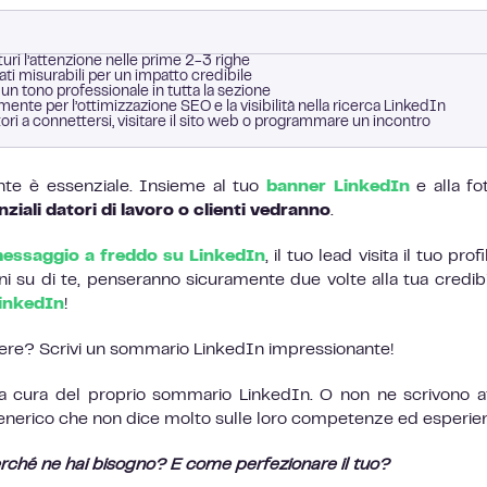
uri l’attenzione nelle prime 2-3 righe
ati misurabili per un impatto credibile
n tono professionale in tutta la sezione
mente per l’ottimizzazione SEO e la visibilità nella ricerca LinkedIn
tori a connettersi, visitare il sito web o programmare un incontro
nte è essenziale. Insieme al tuo
banner LinkedIn
e alla fo
ziali datori di lavoro o clienti vedranno
.
messaggio a freddo su LinkedIn
, il tuo lead visita il tuo prof
 su di te, penseranno sicuramente due volte alla tua credibil
LinkedIn
!
enere? Scrivi un sommario LinkedIn impressionante!
a cura del proprio sommario LinkedIn. O non ne scrivono af
nerico che non dice molto sulle loro competenze ed esperie
rché ne hai bisogno? E come perfezionare il tuo?