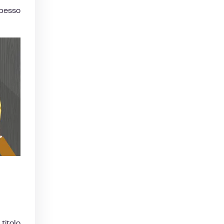
spesso
titolo