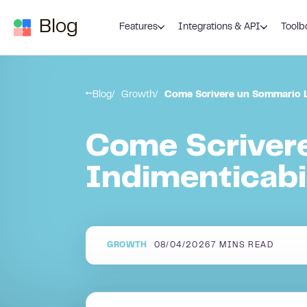
Skip to content
Blog
Features
Integrations & API
Toolb
Blog
Growth
Come Scrivere un Sommario L
Come Scriver
Indimenticabi
GROWTH
08/04/2026
7
MINS READ