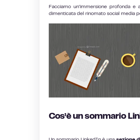
Facciamo un’immersione profonda e a
dimenticata del rinomato social media per
Cos’è un sommario Li
Un sommario LinkedIn è una
sezione d