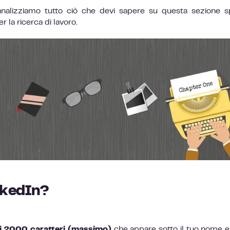
nalizziamo tutto ciò che devi sapere su questa sezione 
 la ricerca di lavoro.
nkedIn?
i 2000 caratteri (massimo)
che appare sotto il tuo nome e 