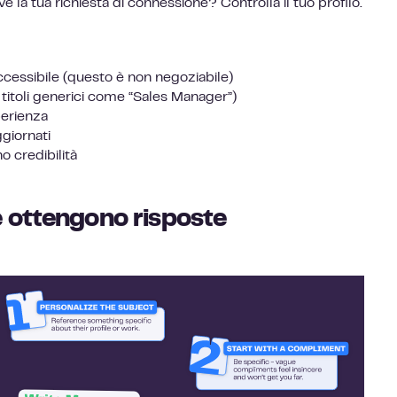
la tua richiesta di connessione? Controlla il tuo profilo.
ccessibile (questo è non negoziabile)
 titoli generici come “Sales Manager”)
perienza
ggiornati
 credibilità
 ottengono risposte