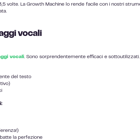
 3,5 volte. La Growth Machine lo rende facile con i nostri strume
ata.
aggi vocali
ggi vocali
. Sono sorprendentemente efficaci e sottoutilizzati
ente del testo
tivo)
i
i:
fferenza!)
 batte la perfezione