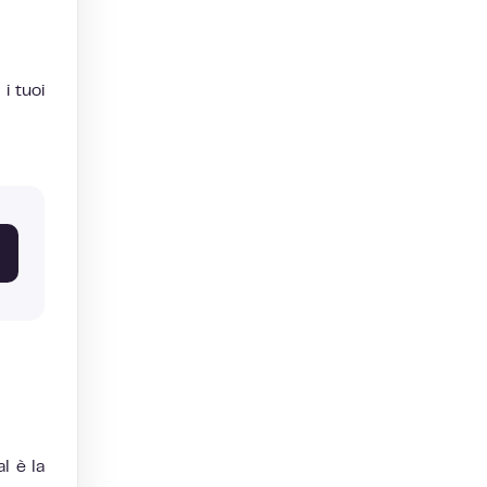
i tuoi
l è la