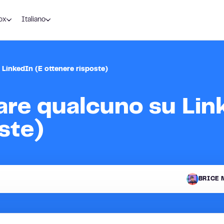
ox
Italiano
LinkedIn (E ottenere risposte)
re qualcuno su Lin
ste)
BRICE 