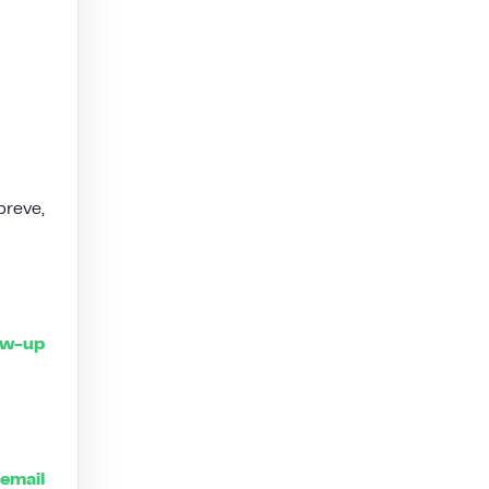
breve,
ow-up
’email