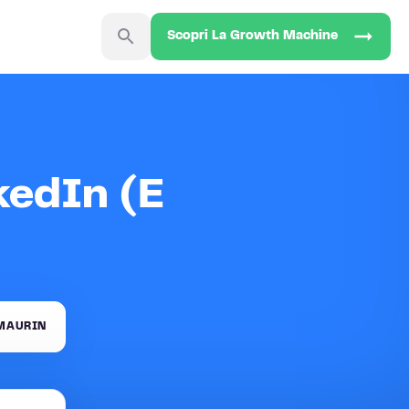
Scopri La Growth Machine
kedIn (E
MAURIN