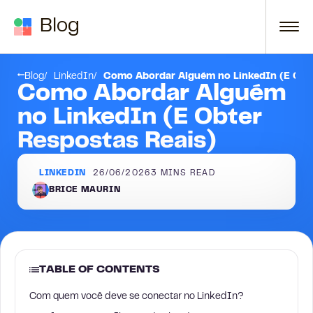
Skip to content
Blog
Próximos passos: Comece a abordar!
Blog
LinkedIn
Como Abordar Alguém no LinkedIn (E Obte
Como Abordar Alguém
no LinkedIn (E Obter
Respostas Reais)
LINKEDIN
26/06/2026
3
MINS READ
BRICE MAURIN
TABLE OF CONTENTS
Com quem você deve se conectar no LinkedIn?