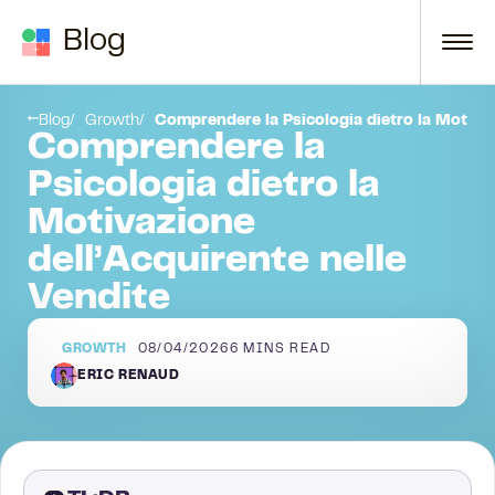
Skip to content
Blog
suasivi Basati sulle Motivazioni dell’Acquirente
Letture Aggiuntive sulle Motivazioni dell’Acquirente
Blog
Growth
Comprendere la Psicologia dietro la Motivaz
Comprendere la
Psicologia dietro la
Motivazione
dell’Acquirente nelle
Vendite
GROWTH
08/04/2026
6
MINS READ
ERIC RENAUD