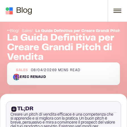
Skip to content
Blog
Modello 3:
Blog
Sales
La Guida Definitiva per Creare Grandi Pitch di
La Guida Definitiva per
Creare Grandi Pitch di
Vendita
SALES
08/04/2026
9
MINS READ
ERIC RENAUD
TL;DR
Creare un pitch di vendita efficace è una competenza che
si apprende e si migliora con la pratica. Un buon pitch è
breve, persuasivo e mira a convincere il prospect del valore
del tuo prodotto o servizio. Esistono vari modi per