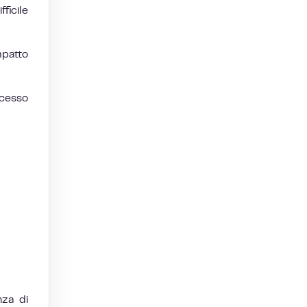
ficile
mpatto
ocesso
nza di