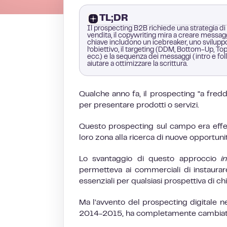
TL;DR
Il prospecting B2B richiede una strategia di
vendita, il copywriting mira a creare messa
chiave includono un icebreaker, uno sviluppo
l’obiettivo, il targeting (DDM, Bottom-Up, T
ecc.) e la sequenza dei messaggi (intro 
aiutare a ottimizzare la scrittura.
Qualche anno fa, il prospecting “a fred
per presentare prodotti o servizi.
Questo prospecting sul campo era effet
loro zona alla ricerca di nuove opportuni
Lo svantaggio di questo approccio
i
permetteva ai commerciali di instaurare 
essenziali per qualsiasi prospettiva di ch
Ma l’avvento del prospecting digitale n
2014-2015, ha completamente cambiato 