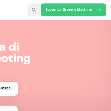
Scopri La Growth Machine
a di
ecting
HORBEL