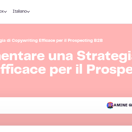
ox
Italiano
a di Copywriting Efficace per il Prospecting B2B
ntare una Strategi
ficace per il Prosp
AMINE G