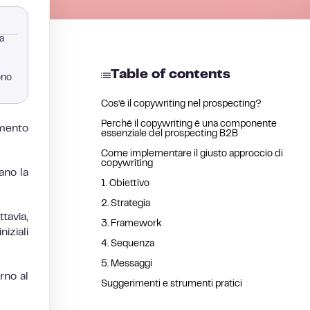
a
Table of contents
ono
Cos’è il copywriting nel prospecting?
Perché il copywriting è una componente
amento
essenziale del prospecting B2B
Come implementare il giusto approccio di
copywriting
ano la
1. Obiettivo
2. Strategia
avia,
3. Framework
iziali
4. Sequenza
5. Messaggi
rno al
Suggerimenti e strumenti pratici