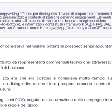
 copywriting efficace per distinguersi. Invece di proporre direttamente l
ggi personalizzati e contestualizzati che generino engagement. Elementi
 chiaro e una call to action d’impatto. Una buona strategia considera
op-to-bottom), le informazioni contestuali, il framework (AIDA, PAS, BAB,
e follow-up). Strumenti come HemingwayApp, Grammarly e ChatGPT poss
do” consisteva nel visitare potenziali prospect senza appunt
tuato da rappresentanti commerciali tecnici che attraversav
tà di business.
n situ
era che era costoso e richiedeva molto tempo. Tutt
un dialogo diretto con i loro prospect, creando i contatti in
iusura.
egli anni 2010, seguito dall’automazione delle campagne into
le regole del gioco.