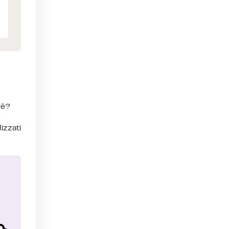
’è?
izzati