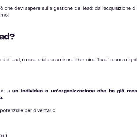
ò che devi sapere sulla gestione dei lead: dall’acquisizione di
iamo!
ead?
 dei lead, è essenziale esaminare il termine “lead” e cosa signif
isce a
un individuo o un’organizzazione che ha già mos
o.
 potenziale per diventarlo.
QL)