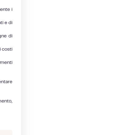
ente i
ti e di
gne di
i costi
umenti
entare
mento,