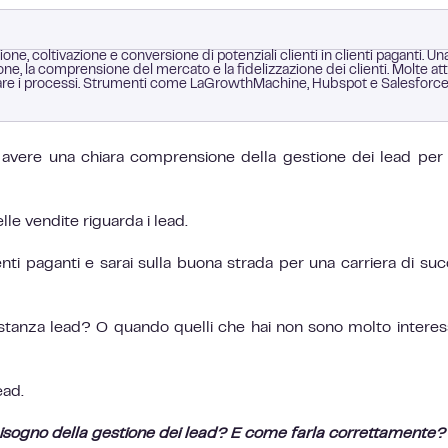
one, coltivazione e conversione di potenziali clienti in clienti paganti. Un
one, la comprensione del mercato e la fidelizzazione dei clienti. Molte att
are i processi. Strumenti come LaGrowthMachine, Hubspot e Salesforc
avere una chiara comprensione della gestione dei lead per
le vendite riguarda i lead.
ienti paganti e sarai sulla buona strada per una carriera di su
anza lead? O quando quelli che hai non sono molto interess
ead.
bisogno della gestione dei lead? E come farla correttamente?