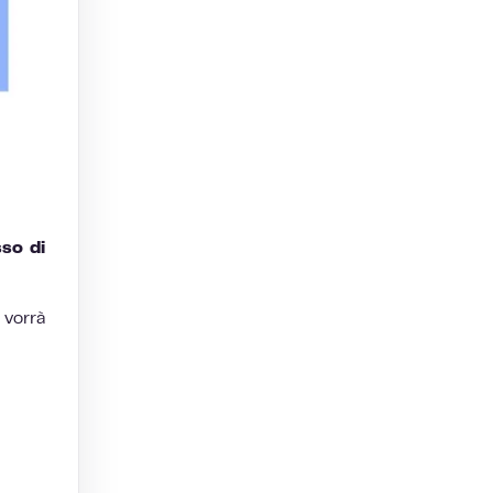
sso di
 vorrà