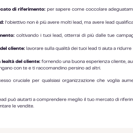
ato di riferimento:
per sapere come coccolare adeguatam
d:
l’obiettivo non è più avere molti lead, ma avere lead qualifica
imento:
coltivando i tuoi lead, otterrai di più dalle tue campa
del cliente:
lavorare sulla qualità dei tuoi lead ti aiuta a ridurre 
lealtà del cliente:
fornendo una buona esperienza cliente, a
imangano con te e ti raccomandino persino ad altri.
cesso cruciale per qualsiasi organizzazione che voglia aum
lead può aiutarti a comprendere meglio il tuo mercato di riferi
ntare le vendite.