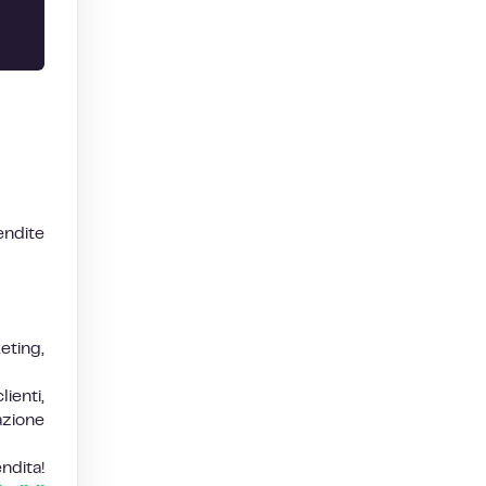
endite
eting,
ienti,
azione
ndita!