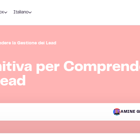
ox
Italiano
ndere la Gestione dei Lead
nitiva per Comprend
Lead
AMINE G