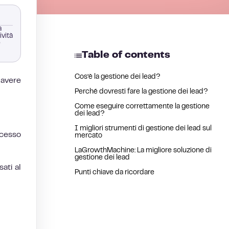
a
ività
e
Table of contents
Cos’è la gestione dei lead?
 avere
Perché dovresti fare la gestione dei lead?
Come eseguire correttamente la gestione
dei lead?
I migliori strumenti di gestione dei lead sul
ccesso
mercato
LaGrowthMachine: La migliore soluzione di
gestione dei lead
ati al
Punti chiave da ricordare