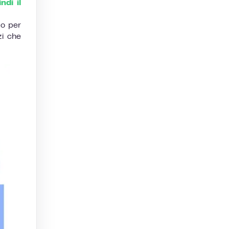
ndi il
lo per
zi che