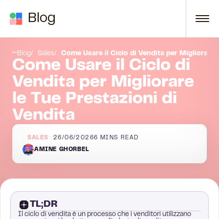
Skip to content
Blog
Conclusione
Blog
Sales
Come Usare il Ciclo di Vendita per Migliorare 
Come Usare il Ciclo di
Vendita per Migliorare
le Tue Prestazioni di
Vendita
SALES
26/06/2026
6
MINS READ
AMINE GHORBEL
TL;DR
Il ciclo di vendita è un processo che i venditori utilizzano