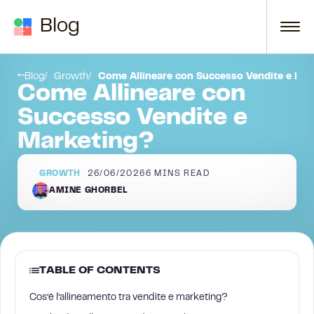
Skip to content
Blog
e Marketing automaticamente
L’allineamento è la chiave del successo!
Blog
Growth
Come Allineare con Successo Vendite e Ma
Come Allineare con
Successo Vendite e
Marketing?
GROWTH
26/06/2026
6
MINS READ
AMINE GHORBEL
TABLE OF CONTENTS
Cos’è l’allineamento tra vendite e marketing?