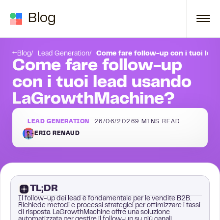
Skip to content
Blog
Cos’è il follow-up dei lead?
Blog
Lead Generation
Come fare follow-up con i tuoi le
Come fare follow-up
con i tuoi lead usando
LaGrowthMachine?
LEAD GENERATION
26/06/2026
9
MINS READ
ERIC RENAUD
TL;DR
Il follow-up dei lead è fondamentale per le vendite B2B.
Richiede metodi e processi strategici per ottimizzare i tassi
di risposta. LaGrowthMachine offre una soluzione
automatizzata per gestire il follow-up su più canali,