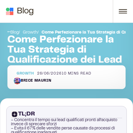
Skip to content
Blog
Cos’è la qualificazione dei lead?
Blog
Growth
Come Perfezionare la Tua Strategia di Quali
Come Perfezionare la
Tua Strategia di
Qualificazione dei Lead
GROWTH
26/06/2026
10
MINS READ
BRICE MAURIN
TL;DR
– Concentra il tempo sui lead qualificati pronti all’acquisto
invece di sprecare sforzi
– Evita il 67% delle vendite perse causate da processi di
qualificazione inadeguati