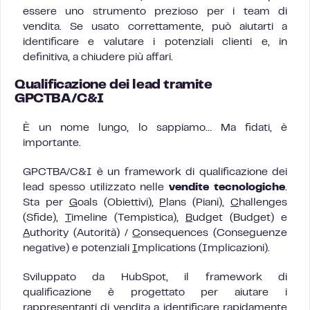
essere uno strumento prezioso per i team di
vendita. Se usato correttamente, può aiutarti a
identificare e valutare i potenziali clienti e, in
definitiva, a chiudere più affari.
Qualificazione dei lead tramite
GPCTBA/C&I
È un nome lungo, lo sappiamo… Ma fidati, è
importante.
GPCTBA/C&I è un framework di qualificazione dei
lead spesso utilizzato nelle
vendite tecnologiche
.
Sta per
G
oals (Obiettivi),
P
lans (Piani),
C
hallenges
(Sfide),
T
imeline (Tempistica),
B
udget (Budget) e
A
uthority (Autorità) /
C
onsequences (Conseguenze
negative) e potenziali
I
mplications (Implicazioni).
Sviluppato da HubSpot, il framework di
qualificazione è progettato per aiutare i
rappresentanti di vendita a identificare rapidamente