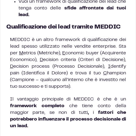
Vuoi un framework di qualificazione dei lead che
tenga conto delle
sfide affrontate dai tuoi
lead.
Qualificazione dei lead tramite MEDDIC
MEDDIC è un altro framework di qualificazione dei
lead spesso utilizzato nelle vendite enterprise. Sta
per
M
etrics (Metriche),
E
conomic buyer (Acquirente
Economico),
D
ecision criteria (Criteri di Decisione),
D
ecision process (Processo Decisionale),
I
dentify
pain (Identifica il Dolore) e trova il tuo
C
hampion
(Campione – qualcuno all’interno che è investito nel
tuo successo e ti supporta).
Il vantaggio principale di MEDDIC è che è un
framework completo
che tiene conto della
maggior parte, se non di tutti
,
i
fattori che
potrebbero influenzare il processo decisionale di
un lead.