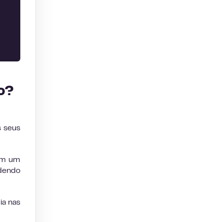
io?
s seus
Sem um
rdendo
ia nas