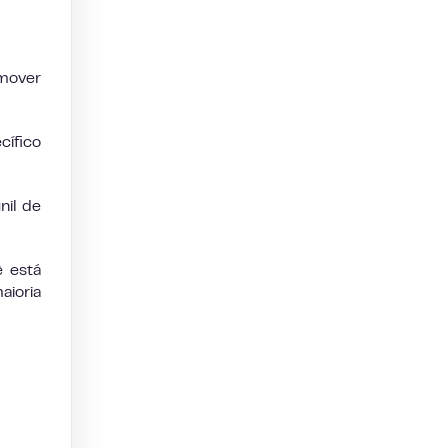
 mover
cífico
nil de
ê está
aioria