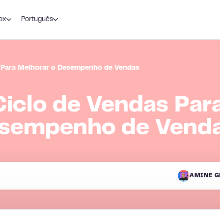
ox
Português
 Para Melhorar o Desempenho de Vendas
iclo de Vendas Par
esempenho de Vend
AMINE G