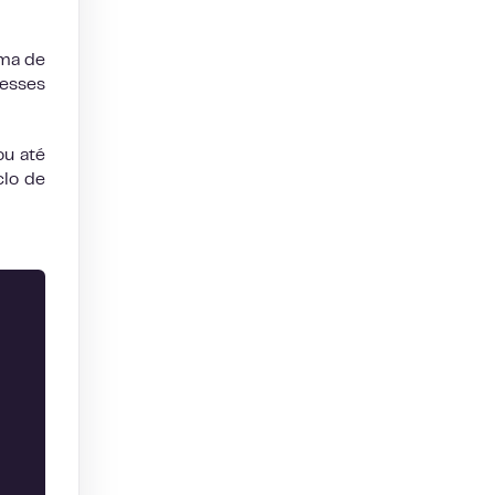
ama de
resses
 ou até
clo de