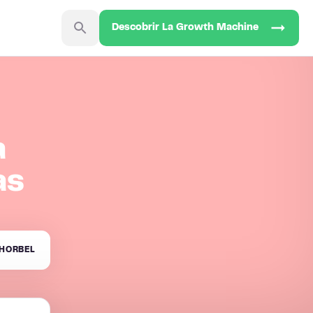
Descobrir La Growth Machine
a
as
HORBEL