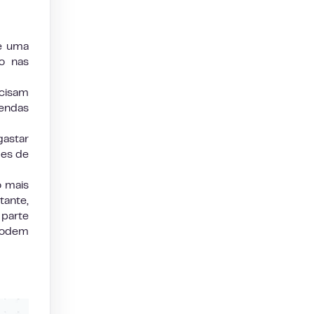
e uma
o nas
cisam
vendas
astar
des de
o mais
tante,
 parte
podem