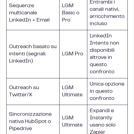
Entrambi i
Sequenze
LGM
canali nativi,
multicanale
Basic o
arricchimento
LinkedIn + Email
Pro
incluso
LinkedIn
Intents non
Outreach basato su
disponibili
intenti (segnali
LGM Pro
altrove in
LinkedIn)
questo
confronto
Unica opzione
Outreach su
LGM
in questo
Twitter/X
Ultimate
confronto
Expandi e
Sincronizzazione
LGM
Instantly
nativa HubSpot o
Ultimate
usano solo
Pipedrive
Zapier