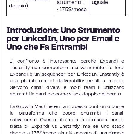
strumenti =
uguale
doppio)
tu
~175$/mese
Introduzione: Uno Strumento
per LinkedIn, Uno per Email e
Uno che Fa Entrambi
Il confronto è interessante perché Expandi e
Instantly non competono mai veramente tra loro.
Expandi è un sequencer per LinkedIn. Instantly è
una piattaforma di deliverability email a freddo.
Servono canali diversi e molti team li utilizzano
entrambi in parallelo come stack doppio deliberato.
La Growth Machine entra in questo confronto come
la piattaforma che copre entrambi i canali
nativamente. Questo riformula la domanda: non si
tratta di Expandi vs Instantly, ma se uno stack
doppio a 175$/mese sia più sensato di una singola