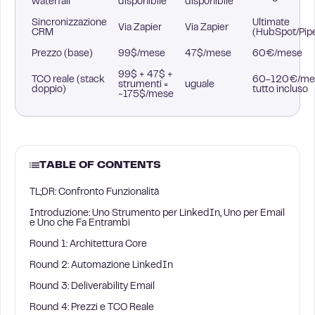
waterfall
disponibile
disponibile
Sincronizzazione
Ultimate
Via Zapier
Via Zapier
CRM
(HubSpot/Pipe
Prezzo (base)
99$/mese
47$/mese
60€/mese
99$ + 47$ +
TCO reale (stack
60-120€/me
strumenti =
uguale
doppio)
tutto incluso
~175$/mese
TABLE OF CONTENTS
TL;DR: Confronto Funzionalità
Introduzione: Uno Strumento per LinkedIn, Uno per Email
e Uno che Fa Entrambi
Round 1: Architettura Core
Round 2: Automazione LinkedIn
Round 3: Deliverability Email
Round 4: Prezzi e TCO Reale