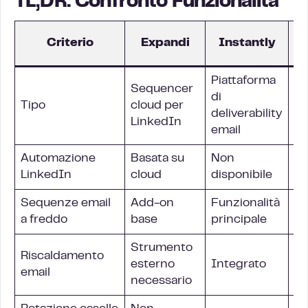
TL;DR: Confronto Funzionalità
Criterio
Expandi
Instantly
Piattaforma
Sequencer
di
Pi
Tipo
cloud per
deliverability
mu
LinkedIn
email
Automazione
Basata su
Non
Ba
LinkedIn
cloud
disponibile
av
Sequenze email
Add-on
Funzionalità
Na
a freddo
base
principale
Strumento
Riscaldamento
esterno
Integrato
In
email
necessario