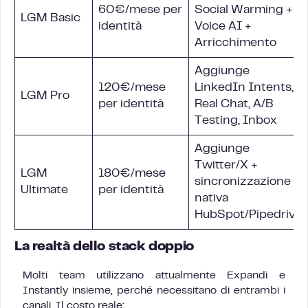
60€/mese per
Social Warming +
LGM Basic
identità
Voice AI +
Arricchimento
Aggiunge
120€/mese
LinkedIn Intents,
LGM Pro
per identità
Real Chat, A/B
Testing, Inbox
Aggiunge
Twitter/X +
LGM
180€/mese
sincronizzazione
Ultimate
per identità
nativa
HubSpot/Pipedrive
La realtà dello stack doppio
Molti team utilizzano attualmente Expandi e
Instantly insieme, perché necessitano di entrambi i
canali. Il costo reale: