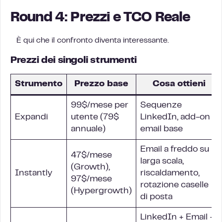
Round 4: Prezzi e TCO Reale
È qui che il confronto diventa interessante.
Prezzi dei singoli strumenti
Strumento
Prezzo base
Cosa ottieni
99$/mese per
Sequenze
Expandi
utente (79$
LinkedIn, add-on
annuale)
email base
Email a freddo su
47$/mese
larga scala,
(Growth),
Instantly
riscaldamento,
97$/mese
rotazione caselle
(Hypergrowth)
di posta
LinkedIn + Email +