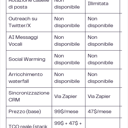
Rotazione caselle
Non
Illimitata
In
di posta
disponibile
Outreach su
Non
Non
So
Twitter/X
disponibile
disponibile
AI Messaggi
Non
Non
Tu
Vocali
disponibile
disponibile
Non
Non
Social Warming
Tu
disponibile
disponibile
Arricchimento
Non
Non
In
waterfall
disponibile
disponibile
Sincronizzazione
Ul
Via Zapier
Via Zapier
CRM
(H
Prezzo (base)
99$/mese
47$/mese
6
99$ + 47$ +
TCO reale (stack
6