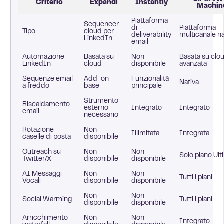
Criterio
Expandi
Instantly
Machin
Piattaforma
Sequencer
di
Piattaforma
Tipo
cloud per
deliverability
multicanale na
LinkedIn
email
Automazione
Basata su
Non
Basata su clo
LinkedIn
cloud
disponibile
avanzata
Sequenze email
Add-on
Funzionalità
Nativa
a freddo
base
principale
Strumento
Riscaldamento
esterno
Integrato
Integrato
email
necessario
Rotazione
Non
Illimitata
Integrata
caselle di posta
disponibile
Outreach su
Non
Non
Solo piano Ul
Twitter/X
disponibile
disponibile
AI Messaggi
Non
Non
Tutti i piani
Vocali
disponibile
disponibile
Non
Non
Social Warming
Tutti i piani
disponibile
disponibile
Arricchimento
Non
Non
Integrato