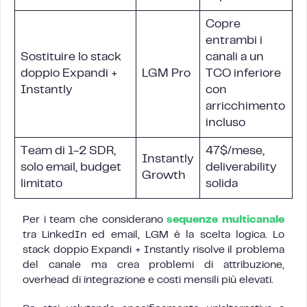
Copre
entrambi i
Sostituire lo stack
canali a un
doppio Expandi +
LGM Pro
TCO inferiore
Instantly
con
arricchimento
incluso
Team di 1-2 SDR,
47$/mese,
Instantly
solo email, budget
deliverability
Growth
limitato
solida
Per i team che considerano
sequenze multicanale
tra LinkedIn ed email, LGM è la scelta logica. Lo
stack doppio Expandi + Instantly risolve il problema
del canale ma crea problemi di attribuzione,
overhead di integrazione e costi mensili più elevati.