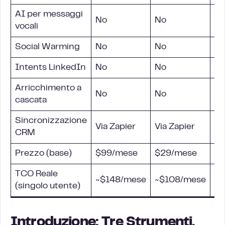
AI per messaggi
No
No
Sì,
vocali
Social Warming
No
No
Sì,
Intents LinkedIn
No
No
Sì
Arricchimento a
No
No
In
cascata
Sincronizzazione
Na
Via Zapier
Via Zapier
CRM
(H
Prezzo (base)
$99/mese
$29/mese
€
TCO Reale
~$148/mese
~$108/mese
€
(singolo utente)
Introduzione: Tre Strumenti,