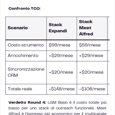
Confronto TCO:
Stack
Stack
Scenario
Meet
L
Expandi
Alfred
Costo strumento
$99/mese
$59/mese
€
Arricchimento
+$29/mese
+$29/mese
In
Za
Sincronizzazione
+$20/mese
+$20/mese
Na
CRM
(U
Totale reale
~$148/mese
~$108/mese
~
Verdetto Round 4:
LGM Basic è il costo totale più
basso per uno stack di outreach funzionale. Meet
Alfred è l’ingresso più economico per il multicanale