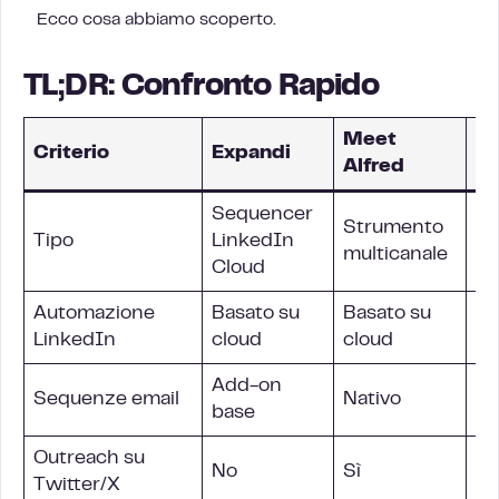
Ecco cosa abbiamo scoperto.
TL;DR: Confronto Rapido
Meet
La
Criterio
Expandi
Alfred
M
Sequencer
Strumento
Pi
Tipo
LinkedIn
multicanale
mu
Cloud
Automazione
Basato su
Basato su
Ba
LinkedIn
cloud
cloud
av
Add-on
Sequenze email
Nativo
Na
base
Outreach su
No
Sì
Sì
Twitter/X