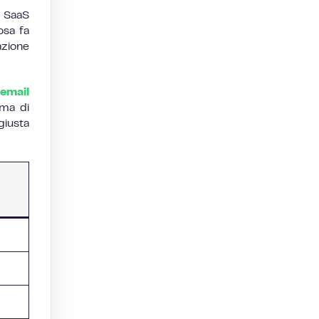
o SaaS
osa fa
azione
 email
rma di
giusta