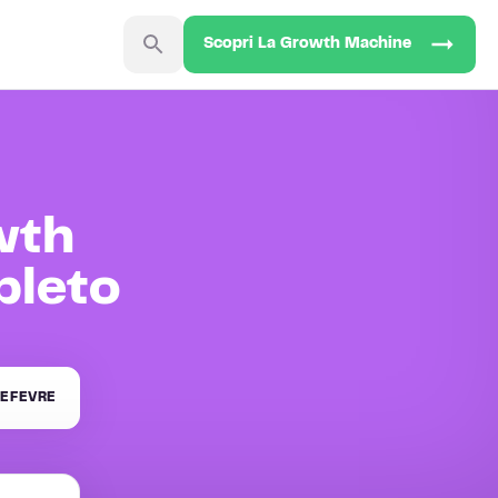
Scopri La Growth Machine
wth
pleto
EFEVRE