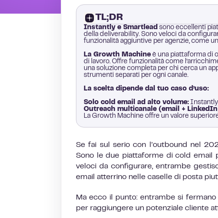
TL;DR
Instantly e Smartlead
sono eccellenti piat
della deliverability. Sono veloci da configur
funzionalità aggiuntive per agenzie, come un
La Growth Machine
è una piattaforma di o
di lavoro. Offre funzionalità come l’arricchi
una soluzione completa per chi cerca un app
strumenti separati per ogni canale.
La scelta dipende dal tuo caso d’uso:
Solo cold email ad alto volume:
Instantly
Outreach multicanale (email + LinkedIn
La Growth Machine offre un valore superiore 
Se fai sul serio con l’outbound nel 202
Sono le due piattaforme di cold email
veloci da configurare, entrambe gestisc
email atterrino nelle caselle di posta piu
Ma ecco il punto: entrambe si fermano 
per raggiungere un potenziale cliente attr