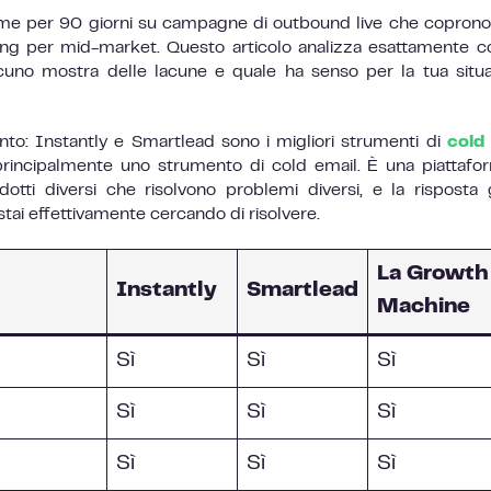
orme per 90 giorni su campagne di outbound live che copron
ng per mid-market. Questo articolo analizza esattamente c
uno mostra delle lacune e quale ha senso per la tua situ
nto: Instantly e Smartlead sono i migliori strumenti di
cold
principalmente uno strumento di cold email. È una piattafo
otti diversi che risolvono problemi diversi, e la risposta 
ai effettivamente cercando di risolvere.
La Growth
Instantly
Smartlead
Machine
Sì
Sì
Sì
Sì
Sì
Sì
Sì
Sì
Sì