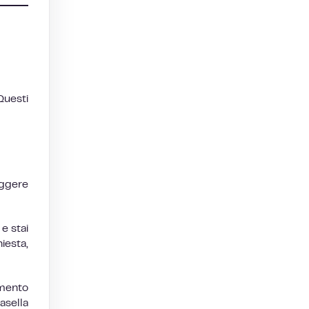
Questi
uggere
e stai
iesta,
amento
asella