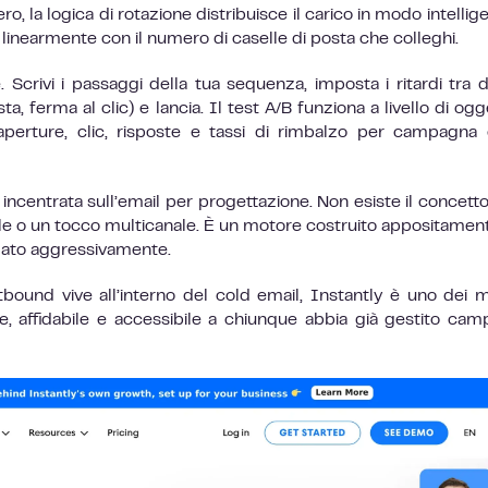
ro, la logica di rotazione distribuisce il carico in modo intellig
 linearmente con il numero di caselle di posta che colleghi.
crivi i passaggi della tua sequenza, imposta i ritardi tra di
ta, ferma al clic) e lancia. Il test A/B funziona a livello di ogg
aperture, clic, risposte e tassi di rimbalzo per campagna
 incentrata sull’email per progettazione. Non esiste il concetto
e o un tocco multicanale. È un motore costruito appositamen
alato aggressivamente.
tbound vive all’interno del cold email, Instantly è uno dei mi
e, affidabile e accessibile a chiunque abbia già gestito ca