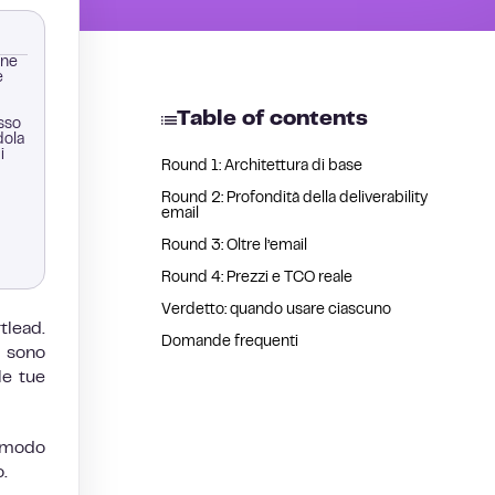
one
e
Table of contents
usso
dola
i
Round 1: Architettura di base
Round 2: Profondità della deliverability
email
Round 3: Oltre l’email
Round 4: Prezzi e TCO reale
Verdetto: quando usare ciascuno
tlead.
Domande frequenti
e sono
le tue
n modo
o.