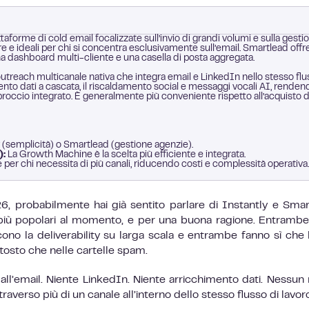
taforme di cold email focalizzate sull’invio di grandi volumi e sulla gesti
are e ideali per chi si concentra esclusivamente sull’email. Smartlead offr
a dashboard multi-cliente e una casella di posta aggregata.
utreach multicanale nativa che integra email e LinkedIn nello stesso fl
mento dati a cascata, il riscaldamento social e messaggi vocali AI, renden
roccio integrato. È generalmente più conveniente rispetto all’acquisto d
 (semplicità) o Smartlead (gestione agenzie).
):
La Growth Machine è la scelta più efficiente e integrata.
per chi necessita di più canali, riducendo costi e complessità operativa.
6, probabilmente hai già sentito parlare di Instantly e Smar
 più popolari al momento, e per una buona ragione. Entramb
ono la deliverability su larga scala e entrambe fanno sì che 
ttosto che nelle cartelle spam.
all’email. Niente LinkedIn. Niente arricchimento dati. Nessu
averso più di un canale all’interno dello stesso flusso di lavor