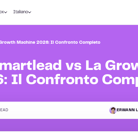
ox
Italiano
a Growth Machine 2026: Il Confronto Completo
Smartlead vs La Gro
: Il Confronto Com
READ
ERWANN L