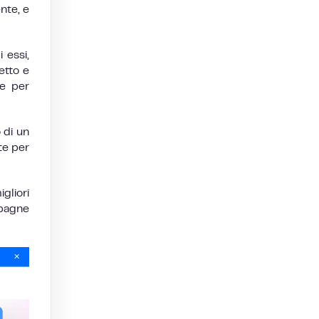
ente, e
 essi,
etto e
 e per
 di un
te per
gliori
mpagne