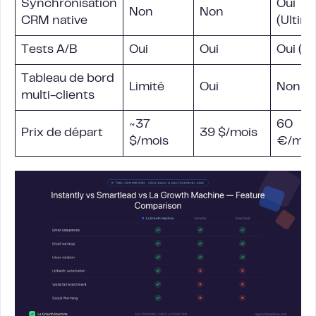
Synchronisation
Oui
Non
Non
CRM
native
(Ultim
Tests A/B
Oui
Oui
Oui (P
Tableau de bord
Limité
Oui
Non
multi-clients
~37
60
Prix de départ
39 $/mois
$/mois
€/moi