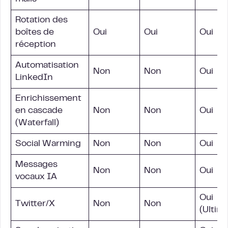
Rotation des
boîtes de
Oui
Oui
Oui
réception
Automatisation
Non
Non
Oui
LinkedIn
Enrichissement
en cascade
Non
Non
Oui
(Waterfall)
Social Warming
Non
Non
Oui
Messages
Non
Non
Oui
vocaux IA
Oui
Twitter/X
Non
Non
(Ultim