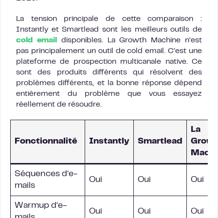
La tension principale de cette comparaison :
Instantly et Smartlead sont les meilleurs outils de
cold email
disponibles. La Growth Machine n’est
pas principalement un outil de cold email. C’est une
plateforme de prospection multicanale native. Ce
sont des produits différents qui résolvent des
problèmes différents, et la bonne réponse dépend
entièrement du problème que vous essayez
réellement de résoudre.
La
Fonctionnalité
Instantly
Smartlead
Growt
Machi
Séquences d’e-
Oui
Oui
Oui
mails
Warmup d’e-
Oui
Oui
Oui
mails