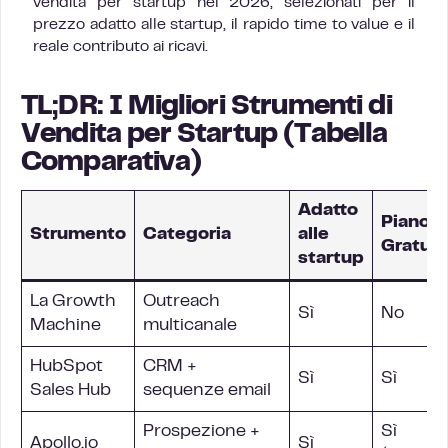
vendita per startup nel 2026, selezionati per il
prezzo adatto alle startup, il rapido time to value e il
reale contributo ai ricavi.
TL;DR: I Migliori Strumenti di
Vendita per Startup (Tabella
Comparativa)
Adatto
Piano
Strumento
Categoria
alle
Gratuit
startup
La Growth
Outreach
Sì
No
Machine
multicanale
HubSpot
CRM
+
Sì
Sì
Sales Hub
sequenze email
Prospezione +
Sì
Apollo.io
Sì