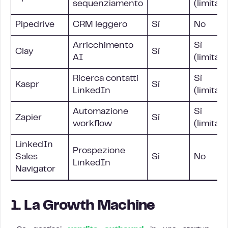
sequenziamento
(limitato
Pipedrive
CRM leggero
Sì
No
Arricchimento
Sì
Clay
Sì
AI
(limitato
Ricerca contatti
Sì
Kaspr
Sì
LinkedIn
(limitato
Automazione
Sì
Zapier
Sì
workflow
(limitato
LinkedIn
Prospezione
Sales
Sì
No
LinkedIn
Navigator
1. La Growth Machine