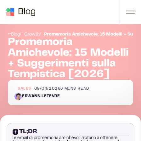
Skip to content
Blog
Conclusione
Blog
Growth
Promemoria Amichevole: 15 Modelli + Sugge
Promemoria
Amichevole: 15 Modelli
+ Suggerimenti sulla
Tempistica [2026]
SALES
08/04/2026
6
MINS READ
ERWANN LEFEVRE
TL;DR
Le email di promemoria amichevoli aiutano a ottenere