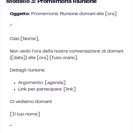
Modello 3: Promemoria Riunione
Oggetto:
Promemoria: Riunione domani alle [ora]
“`
Ciao [Nome],
Non vedo l’ora della nostra conversazione di domani
([data]) alle [ora] [fuso orario].
Dettagli riunione:
Argomento: [agenda]
Link per partecipare: [link]
Ci vediamo domani!
[Il tuo nome]
“`