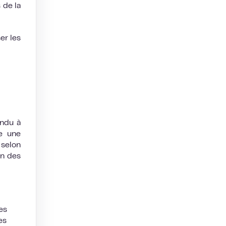
 de la
er les
ondu à
e une
 selon
en des
es
es