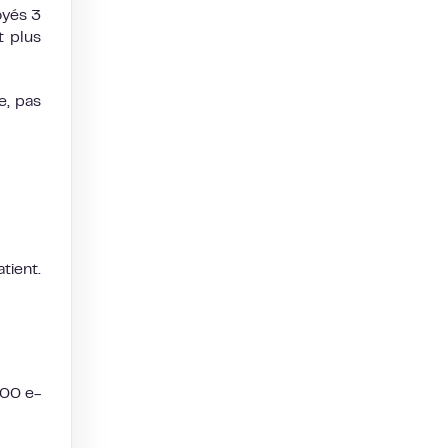
oyés 3
t plus
e, pas
tient.
000 e-