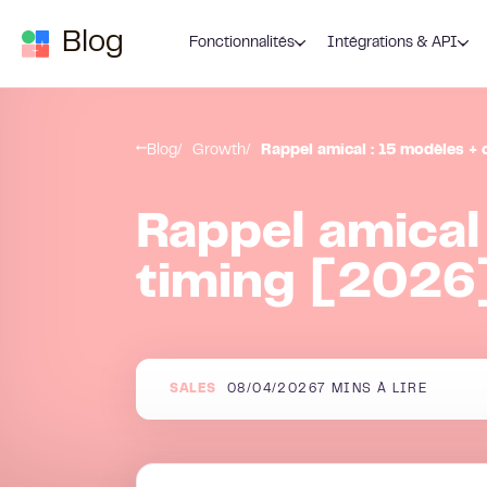
Passer au contenu
Blog
Fonctionnalités
Intégrations & API
Blog
Growth
Rappel amical : 15 modèles +
Rappel amical 
timing [2026
SALES
08/04/2026
7
MINS À LIRE