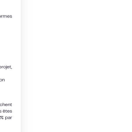
ormes
ojet,
ion
nchent
s êtes
 % par