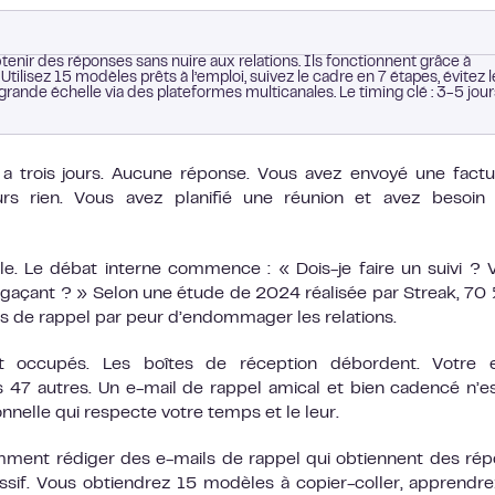
enir des réponses sans nuire aux relations. Ils fonctionnent grâce à
. Utilisez 15 modèles prêts à l’emploi, suivez le cadre en 7 étapes, évitez 
rande échelle via des plateformes multicanales. Le timing clé : 3-5 jour
 a trois jours. Aucune réponse. Vous avez envoyé une fact
urs rien. Vous avez planifié une réunion et avez besoin
e. Le débat interne commence : « Dois-je faire un suivi ? V
t agaçant ? » Selon une étude de 2024 réalisée par Streak, 70
ils de rappel par peur d’endommager les relations.
nt occupés. Les boîtes de réception débordent. Votre e
 47 autres. Un e-mail de rappel amical et bien cadencé n’e
onnelle qui respecte votre temps et le leur.
ent rédiger des e-mails de rappel qui obtiennent des ré
ssif. Vous obtiendrez 15 modèles à copier-coller, apprendr