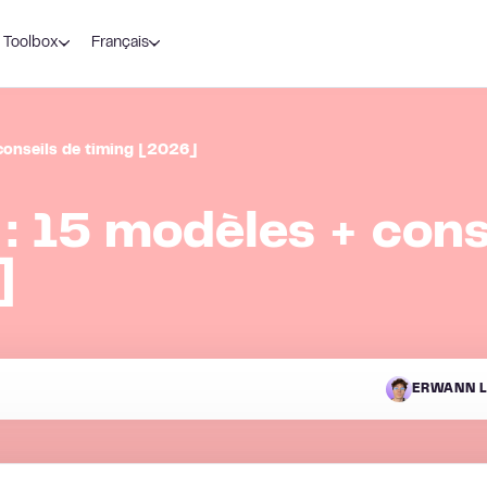
Toolbox
Français
 conseils de timing [2026]
: 15 modèles + cons
]
ERWANN L