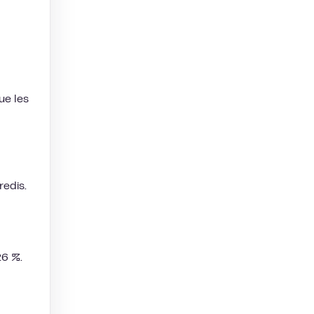
ue les
redis.
26 %.