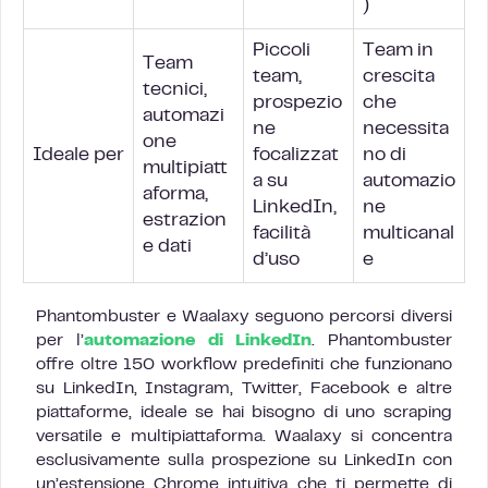
)
Piccoli
Team in
Team
team,
crescita
tecnici,
prospezio
che
automazi
ne
necessita
one
Ideale per
focalizzat
no di
multipiatt
a su
automazio
aforma,
LinkedIn,
ne
estrazion
facilità
multicanal
e dati
d’uso
e
Phantombuster e Waalaxy seguono percorsi diversi
per l’
automazione di LinkedIn
. Phantombuster
offre oltre 150 workflow predefiniti che funzionano
su LinkedIn, Instagram, Twitter, Facebook e altre
piattaforme, ideale se hai bisogno di uno scraping
versatile e multipiattaforma. Waalaxy si concentra
esclusivamente sulla prospezione su LinkedIn con
un’estensione Chrome intuitiva che ti permette di