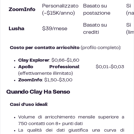
Personalizzato
Basato su
Sì
ZoomInfo
(~$15K/anno)
postazione
(na
Basato su
Sì
Lusha
$39/mese
crediti
(li
Costo per contatto arricchito
(profilo completo):
Clay Explorer
: $0,66-$1,60
Apollo Professional
: $0,01-$0,03
(effettivamente illimitato)
ZoomInfo
: $1,50-$3,00
Quando Clay Ha Senso
Casi d’uso ideali
:
Volume di arricchimento mensile superiore a
750 contatti con 8+ punti dati
La qualità dei dati giustifica una curva di