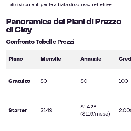
altri strumenti per le attività di outreach effettive.
Panoramica dei Piani di Prezzo
di Clay
Confronto Tabelle Prezzi
Piano
Mensile
Annuale
Cred
Gratuito
$0
$0
100
$1.428
Starter
$149
2.00
($119/mese)