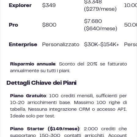
$3.348
Explorer
$349
10.0
($279/mese)
$7.680
Pro
$800
50.0
($640/mese)
Enterprise
Personalizzato
$30K-$154K+
Pers
Risparmio annuale
: Sconto del 20% se fatturato
annualmente su tutti i piani.
Dettagli Chiave dei Piani
Piano Gratuito
: 100 crediti mensili, sufficienti per
10-20 arricchimenti base. Massimo 100 righe di
tabella. Nessuna integrazione CRM o accesso API.
Ideale solo per test.
Piano Starter ($149/mese)
: 2.000 crediti che
supportano 150-300 contatti arricchiti. Account