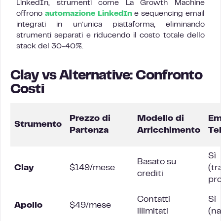
LinkedIn, strumenti come La Growth Machine
offrono
automazione LinkedIn
e sequencing email
integrati in un’unica piattaforma, eliminando
strumenti separati e riducendo il costo totale dello
stack del 30-40%.
Clay vs Alternative: Confronto
Costi
Prezzo di
Modello di
Em
Strumento
Partenza
Arricchimento
Te
Sì
Basato su
Clay
$149/mese
(tr
crediti
pro
Contatti
Sì
Apollo
$49/mese
illimitati
(na