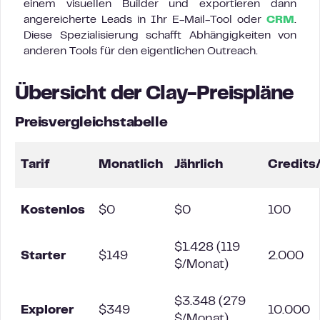
einem visuellen Builder und exportieren dann
angereicherte Leads in Ihr E-Mail-Tool oder
CRM
.
Diese Spezialisierung schafft Abhängigkeiten von
anderen Tools für den eigentlichen Outreach.
Übersicht der Clay-Preispläne
Preisvergleichstabelle
Tarif
Monatlich
Jährlich
Credits
Kostenlos
$0
$0
100
$1.428 (119
Starter
$149
2.000
$/Monat)
$3.348 (279
Explorer
$349
10.000
$/Monat)