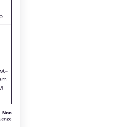
so
st-
eam
TM
e.
Non
quenze