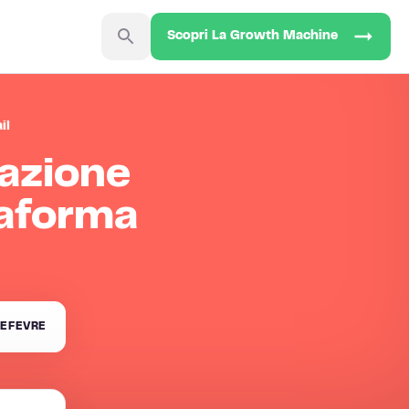
Scopri La Growth Machine
il
azione
taforma
EFEVRE