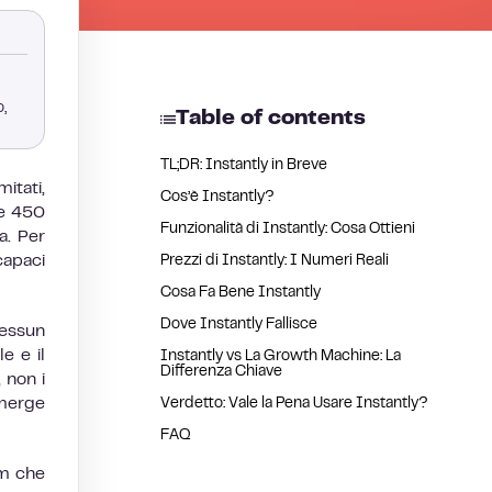
,
Table of contents
TL;DR: Instantly in Breve
itati,
Cos’è Instantly?
re 450
Funzionalità di Instantly: Cosa Ottieni
a. Per
capaci
Prezzi di Instantly: I Numeri Reali
Cosa Fa Bene Instantly
Dove Instantly Fallisce
nessun
e e il
Instantly vs La Growth Machine: La
Differenza Chiave
 non i
emerge
Verdetto: Vale la Pena Usare Instantly?
FAQ
am che