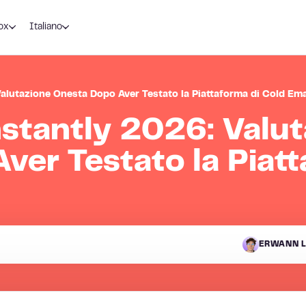
ox
Italiano
alutazione Onesta Dopo Aver Testato la Piattaforma di Cold Ema
stantly 2026: Valut
ver Testato la Piat
ERWANN L