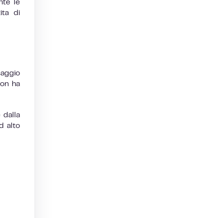
nte le
ta di
saggio
non ha
 dalla
d alto