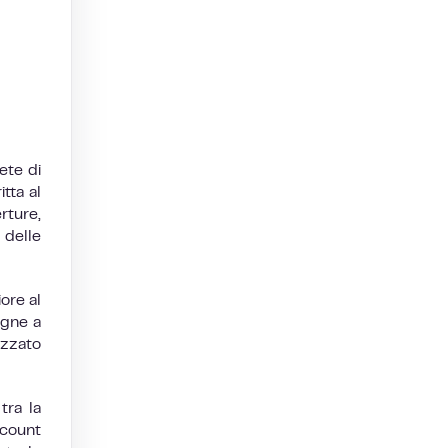
ete di
tta al
rture,
 delle
ore al
agne a
izzato
tra la
ccount