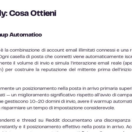
ly: Cosa Ottieni
rmup Automatico
ly è la combinazione di account email illimitati connessi e una r
Ogni casella di posta che connetti viene automaticamente iscri
e il volume di invio e simula l’interazione email reale (ape
per costruire la reputazione del mittente prima dell’inizio
temente un posizionamento nella posta in arrivo primaria superi
 — un miglioramento significativo rispetto all’avvio di camp
e gestiscono 10–20 domini di invio, avere il warmup automat
a risparmiare un tempo di impostazione considerevole.
ipendenti e thread su Reddit documentano una discrepanza 
tantly e il posizionamento effettivo nella posta in arrivo. A