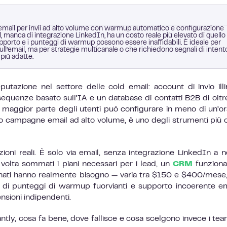
 email per invii ad alto volume con warmup automatico e configurazione
ail, manca di integrazione LinkedIn, ha un costo reale più elevato di quello
orto e i punteggi di warmup possono essere inaffidabili. È ideale per
ll’email, ma per strategie multicanale o che richiedono segnali di intento
iù adatte.
eputazione nel settore delle cold email: account di invio illim
quenze basato sull’IA e un database di contatti B2B di olt
 la maggior parte degli utenti può configurare in meno di un’or
no campagne email ad alto volume, è uno degli strumenti più 
ioni reali. È solo via email, senza integrazione LinkedIn a 
a volta sommati i piani necessari per i lead, un
CRM
funzional
nati hanno realmente bisogno — varia tra $150 e $400/mese,
n di punteggi di warmup fuorvianti e supporto incoerente 
nsioni indipendenti.
antly, cosa fa bene, dove fallisce e cosa scelgono invece i te