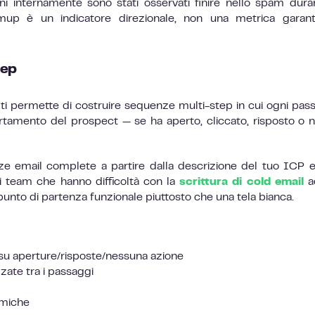
internamente sono stati osservati finire nello spam dura
up è un indicatore direzionale, non una metrica garanti
tep
ti permette di costruire sequenze multi-step in cui ogni pas
tamento del prospect — se ha aperto, cliccato, risposto o 
 email complete a partire dalla descrizione del tuo ICP e
 i team che hanno difficoltà con la
scrittura di cold email
a
punto di partenza funzionale piuttosto che una tela bianca.
 su aperture/risposte/nessuna azione
zate tra i passaggi
amiche