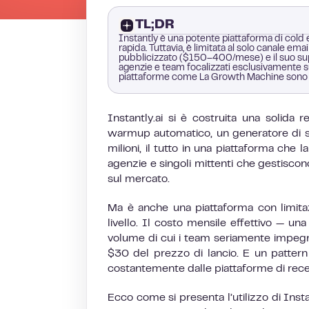
TL;DR
Instantly è una potente piattaforma di cold
rapida. Tuttavia, è limitata al solo canale em
pubblicizzato ($150–400/mese) e il suo supp
agenzie e team focalizzati esclusivamente su
piattaforme come La Growth Machine sono p
Instantly.ai si è costruita una solida r
warmup automatico, un generatore di se
milioni, il tutto in una piattaforma che
agenzie e singoli mittenti che gestisco
sul mercato.
Ma è anche una piattaforma con limitaz
livello. Il costo mensile effettivo — un
volume di cui i team seriamente impeg
$30 del prezzo di lancio. E un patter
costantemente dalle piattaforme di rece
Ecco come si presenta l’utilizzo di Inst