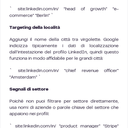
`
site:linkedin.com/in/ “head of growth” “e-
`
commerce” “Berlin”
Targeting della località
Aggiungi il nome della città tra virgolette. Google
indicizza tipicamente i dati di localizzazione
dall’intestazione del profilo LinkedIn, quindi questo
funziona in modo affidabile per le grandi città:
`
site:linkedin.com/in/ “chief revenue officer”
`
“Amsterdam”
Segnali di settore
Poiché non puoi filtrare per settore direttamente,
usa nomi di aziende o parole chiave del settore che
appaiono nei profili:
`
site:linkedin.com/in/ “product manager” “Stripe”