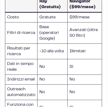
Ray
Navigator
(Gratuita)
($99/mese)
Costo
Gratuita
$99/mese
Base
Avanzati (oltre
Filtri di ricerca
(operatori
50 filtri)
Google)
Risultati per
~10 alla volta
Illimitati
ricerca
Dati in tempo
No
Sì
reale
Indirizzi email
No
No
Outreach
No
No
automatizzato
Funziona con