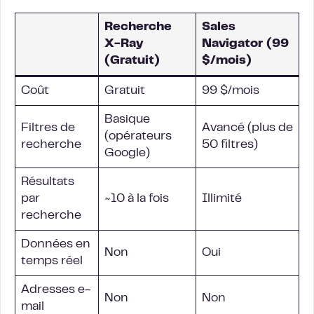
Recherche
Sales
X-Ray
Navigator (99
(Gratuit)
$/mois)
Coût
Gratuit
99 $/mois
Basique
Filtres de
Avancé (plus de
(opérateurs
recherche
50 filtres)
Google)
Résultats
par
~10 à la fois
Illimité
recherche
Données en
Non
Oui
temps réel
Adresses e-
Non
Non
mail