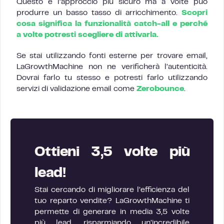
Questo è l’approccio più sicuro ma a volte può
produrre un basso tasso di arricchimento.
Scopri
cosa significa la funzionalità catch-all e perché
a volte potresti scegliere di attivarla.
Se stai utilizzando fonti esterne per trovare email,
LaGrowthMachine non ne verificherà l’autenticità.
Dovrai farlo tu stesso e potresti farlo utilizzando
servizi di validazione email come
Zerobounce
.
Ottieni 3,5 volte più
lead!
Stai cercando di migliorare l’efficienza del
tuo reparto vendite? LaGrowthMachine ti
permette di generare in media 3,5 volte
più lead, risparmiando un’incredibile