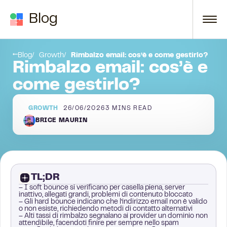
Skip to content
Blog
a
Controlla la fonte della tua email
Blog
Growth
Rimbalzo email: cos’è e come gestirlo?
Rimbalzo email: cos’è e
come gestirlo?
GROWTH
26/06/2026
3
MINS READ
BRICE MAURIN
TL;DR
– I soft bounce si verificano per casella piena, server
inattivo, allegati grandi, problemi di contenuto bloccato
– Gli hard bounce indicano che l’indirizzo email non è valido
o non esiste, richiedendo metodi di contatto alternativi
– Alti tassi di rimbalzo segnalano ai provider un dominio non
attendibile, facendoti finire per sempre nello spam