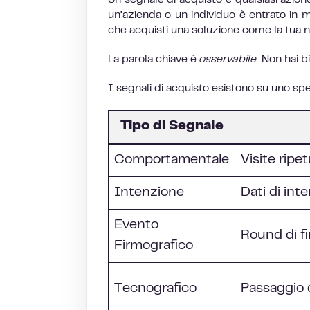
Un segnale di acquisto è qualsiasi azio
un’azienda o un individuo è entrato in mo
che acquisti una soluzione come la tua n
La parola chiave è
osservabile
. Non hai b
I segnali di acquisto esistono su uno spet
Tipo di Segnale
Comportamentale
Visite ripe
Intenzione
Dati di int
Evento
Round di f
Firmografico
Tecnografico
Passaggio 