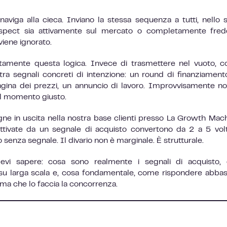
aviga alla cieca. Inviano la stessa sequenza a tutti, nello 
spect sia attivamente sul mercato o completamente fredd
viene ignorato.
tamente questa logica. Invece di trasmettere nel vuoto, co
 segnali concreti di intenzione: un round di finanziament
pagina dei prezzi, un annuncio di lavoro. Improvvisamente no
al momento giusto.
ne in uscita nella nostra base clienti presso La Growth Mach
attivate da un segnale di acquisto convertono da 2 a 5 vol
 senza segnale. Il divario non è marginale. È strutturale.
evi sapere: cosa sono realmente i segnali di acquisto,
rli su larga scala e, cosa fondamentale, come rispondere abba
ima che lo faccia la concorrenza.