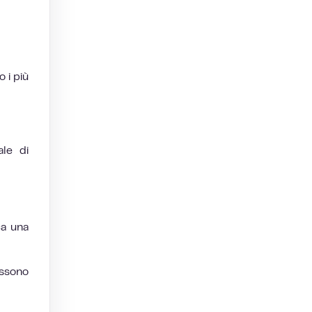
 i più
le di
ca una
ossono