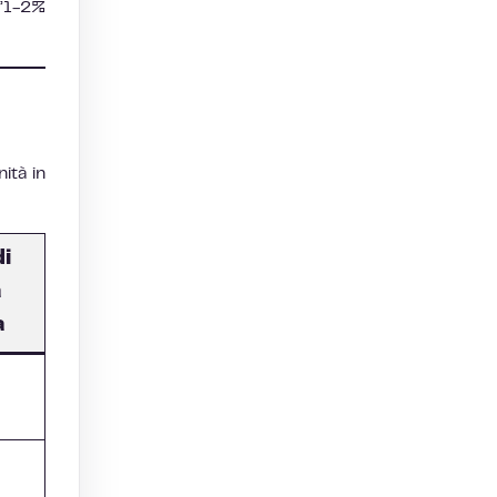
l’1-2%
ità in
di
a
a