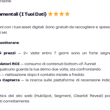
rsione.
mentali (I Tuoi Dati)
i con i tuoi asset digitali. Sono gratuiti da raccogliere e spesso
 sei.
onitorare:
i prezzi
— 2+ visite entro 7 giorni sono un forte segna
latori ROI
— consumo di contenuti bottom-of-funnel
ualcuno guarda la tua demo due volte, sta confrontando
e
— riattivazione dopo il contatto iniziale a freddo
 o Capterra
— la ricerca sulle piattaforme di recensione indi
tics del sito web (HubSpot, Segment, Clearbit Reveal) p
ti correttamente.