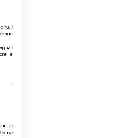
entali
stanno
egnali
ioni e
rie di
utiamo