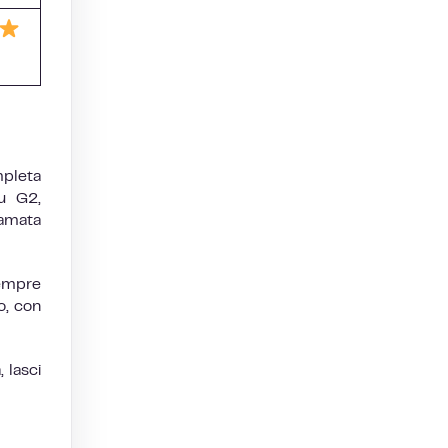
mpleta
su G2,
iamata
sempre
o, con
 lasci