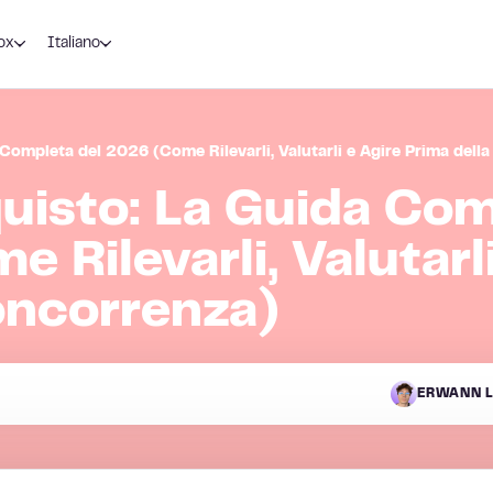
ox
Italiano
 Completa del 2026 (Come Rilevarli, Valutarli e Agire Prima dell
quisto: La Guida Co
 Rilevarli, Valutarl
oncorrenza)
ERWANN L