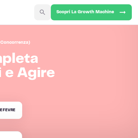
Scopri La Growth Machine
a Concorrenza)
mpleta
i e Agire
EFEVRE