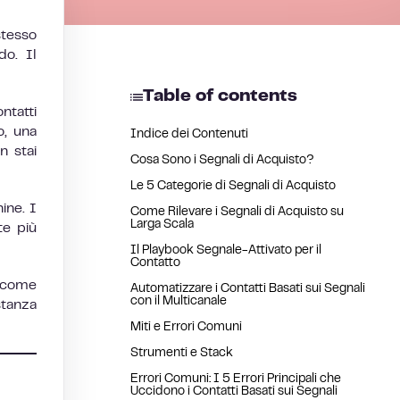
stesso
o. Il
Table of contents
ntatti
o, una
Indice dei Contenuti
n stai
Cosa Sono i Segnali di Acquisto?
Le 5 Categorie di Segnali di Acquisto
ine. I
Come Rilevare i Segnali di Acquisto su
Larga Scala
te più
Il Playbook Segnale-Attivato per il
Contatto
 come
Automatizzare i Contatti Basati sui Segnali
con il Multicanale
stanza
Miti e Errori Comuni
Strumenti e Stack
Errori Comuni: I 5 Errori Principali che
Uccidono i Contatti Basati sui Segnali