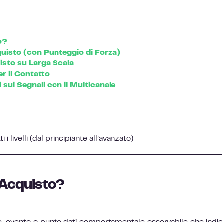
o?
quisto (con Punteggio di Forza)
isto su Larga Scala
r il Contatto
 sui Segnali con il Multicanale
tti i livelli (dal principiante all’avanzato)
 Acquisto?