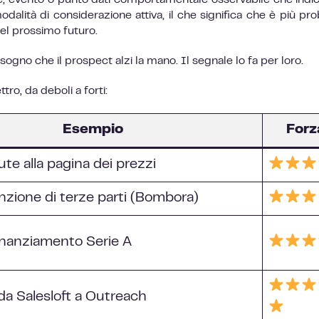
ne, evento o punto dati comportamentale osservabile che indi
dalità di considerazione attiva, il che significa che è più pro
el prossimo futuro.
isogno che il prospect alzi la mano. Il segnale lo fa per loro.
tro, da deboli a forti:
Esempio
Forz
tute alla pagina dei prezzi
enzione di terze parti (Bombora)
inanziamento Serie A
da Salesloft a Outreach