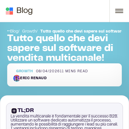
Skip to content
Blog
a multicanale?
10 strumenti di prospezione multicanale da confrontare
Blog
Growth
Tutto quello che devi sapere sul software di
Tutto quello che devi
sapere sul software di
vendita multicanale!
GROWTH
08/04/2026
11
MINS READ
ERIC RENAUD
TL;DR
La vendita multicanale è fondamentale per il successo B2B.
Utilizzare un software dedicato automatizza il processo,
aumentando le possibilità di raggiungere i lead su più canali.
I vantaggi includono risparmio di tempo, maggiore