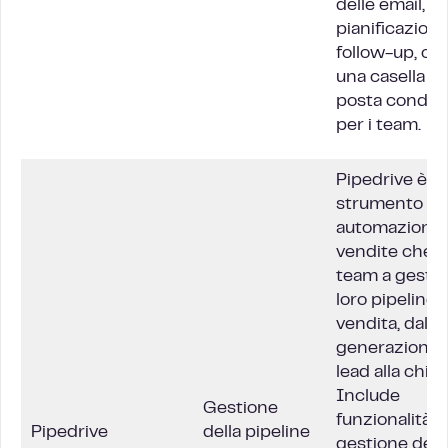
delle email, la
pianificazione 
follow-up, olt
una casella di
posta condivi
per i team.
Pipedrive è u
strumento di
automazione 
vendite che ai
team a gestire
loro pipeline d
vendita, dalla
generazione 
lead alla chius
Include
Gestione
funzionalità p
Pipedrive
della pipeline
gestione dei