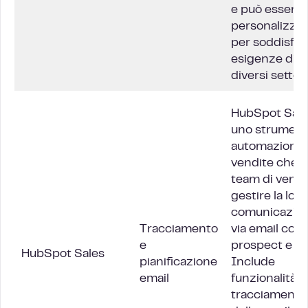
e può essere
personalizzat
per soddisfare
esigenze di
diversi settori
HubSpot Sale
uno strument
automazione 
vendite che ai
team di vendi
gestire la loro
comunicazio
Tracciamento
via email con
e
prospect e cli
HubSpot Sales
pianificazione
Include
email
funzionalità pe
tracciamento