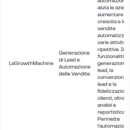
automazione
aiuta le azien
aumentare la 
crescita e le
vendite
automatizza
varie attività
ripetitive. In
Generazione
funzionalità p
di Lead e
LaGrowthMachine
generazione 
Automazione
lead, la
delle Vendite
conversione 
lead
e la
fidelizzazione
clienti, oltre a
analisi e
reportistica.
Permette
l’automazione