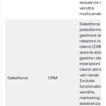
sequenze di
vendita
multicanale.
Salesforce è 
piattaforma d
gestione dell
relazioni con i
clienti (CRM)
aiuta le azien
gestire i dati e
interazioni co
clienti attrav
vari canali.
Salesforce
CRM
Include
funzionalità p
vendite,
marketing e
assistenza cli