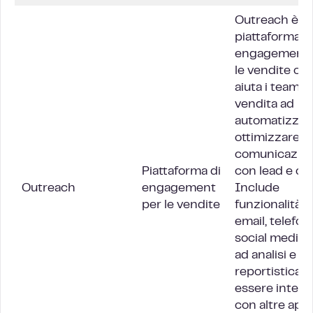
Outreach è u
piattaforma d
engagement 
le vendite ch
aiuta i team di
vendita ad
automatizzar
ottimizzare la
comunicazio
Piattaforma di
con lead e clie
Outreach
engagement
Include
per le vendite
funzionalità p
email, telefon
social media, 
ad analisi e
reportistica, 
essere integr
con altre app,