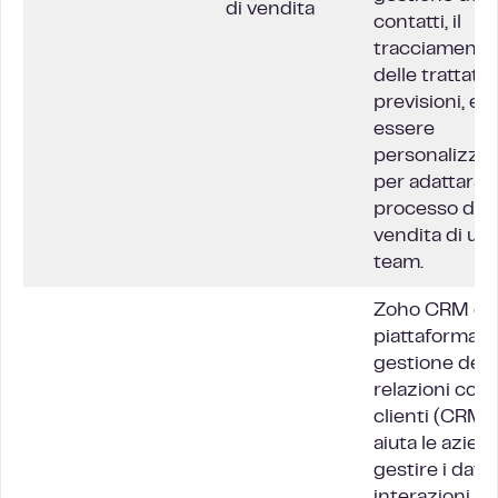
di vendita
contatti, il
tracciamento
delle trattativ
previsioni, e 
essere
personalizza
per adattarsi 
processo di
vendita di un
team.
Zoho CRM è 
piattaforma d
gestione dell
relazioni con i
clienti (CRM)
aiuta le azien
gestire i dati e