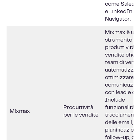
come Salesfo
e
LinkedIn Sa
Navigator
.
Mixmax è un
strumento di
produttività p
vendite che ai
team di vendi
automatizzar
ottimizzare la
comunicazio
con lead e clie
Include
Produttività
funzionalità pe
Mixmax
per le vendite
tracciamento
delle email, la
pianificazione 
follow-up, olt