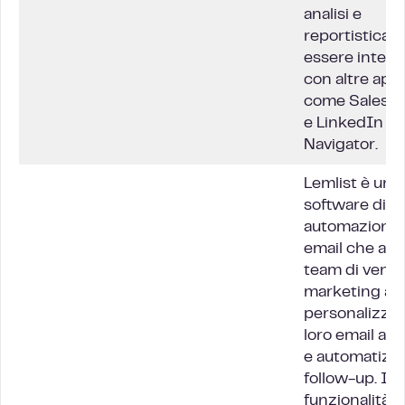
analisi e
reportistica, 
essere integr
con altre app,
come Salesfo
e LinkedIn Sa
Navigator.
Lemlist è un
software di
automazione 
email che aiut
team di vendi
marketing a
personalizzar
loro
email a f
e automatizza
follow-up. In
funzionalità pe