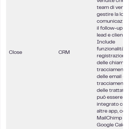
vendite che ai
team di vendi
gestire la loro
comunicazion
il follow-up c
lead e clienti.
Include
funzionalità p
Close
CRM
registrazione
delle chiamate,
tracciamento
delle email e il
tracciamento
delle trattativ
può essere
integrato con
altre app, co
MailChimp e
Google Calen