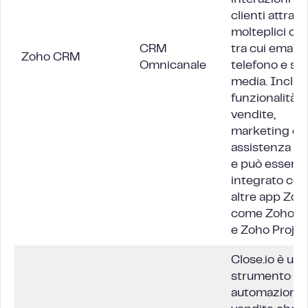
interazioni co
clienti attrav
molteplici cana
CRM
tra cui email,
Zoho CRM
Omnicanale
telefono e soc
media. Inclu
funzionalità p
vendite,
marketing e
assistenza cli
e può essere
integrato con
altre app Zoh
come Zoho B
e Zoho Projec
Close.io è uno
strumento di
automazione 