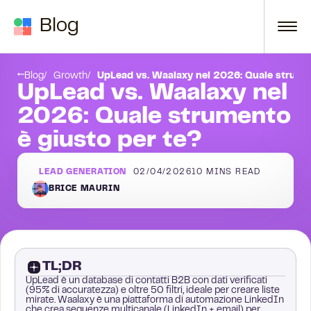
Skip to content
Blog
Conclusione
Blog
Growth
UpLead vs. Waalaxy nel 2026: Quale strumen
UpLead vs. Waalaxy nel
2026: Quale strumento
è giusto per te?
LEAD GENERATION
02/04/2026
10
MINS READ
BRICE MAURIN
TL;DR
UpLead è un database di contatti B2B con dati verificati
(95% di accuratezza) e oltre 50 filtri, ideale per creare liste
mirate. Waalaxy è una piattaforma di automazione LinkedIn
che crea sequenze multicanale (LinkedIn + email) per