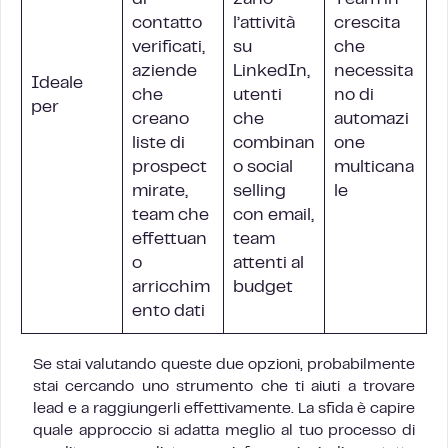
di
zano
Team in
contatto
l’attività
crescita
verificati,
su
che
aziende
LinkedIn,
necessita
Ideale
che
utenti
no di
per
creano
che
automazi
liste di
combinan
one
prospect
o social
multicana
mirate,
selling
le
team che
con email,
effettuan
team
o
attenti al
arricchim
budget
ento dati
Se stai valutando queste due opzioni, probabilmente
stai cercando uno strumento che ti aiuti a trovare
lead e a raggiungerli effettivamente. La sfida è capire
quale approccio si adatta meglio al tuo processo di