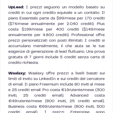
UpLead:
I prezzi seguono un modello basato su
crediti in cui ogni credito equivale a un contatto. Il
piano Essentials parte da $99/mese per 170 crediti
($74/mese annualmente per 2.040 crediti). Plus
costa $199/mese per 400 crediti ($149/mese
annualmente per 4.800 crediti). Professional offre
prezzi personalizzati con posti illimitati. I crediti si
accumulano mensilmente, il che aiuta se le tue
esigenze di generazione di lead fluttuano. Una prova
gratuita di 7 giorni include 5 crediti senza carta di
credito richiesta.
Waalaxy:
Waalaxy offre prezzi a livelli basati sui
limiti di invito su LinkedIn e sui crediti del cercatore
di email. Il piano Freemium include 80 inviti al mese
e 25 crediti email. Pro costa €19/utente/mese (300
inviti, 25 crediti email). Advanced costa
€49/utente/mese (800 inviti, 25 crediti email).
Business costa €69/utente/mese (800 inviti, 500
crediti email). I prezzi Enterprise sono