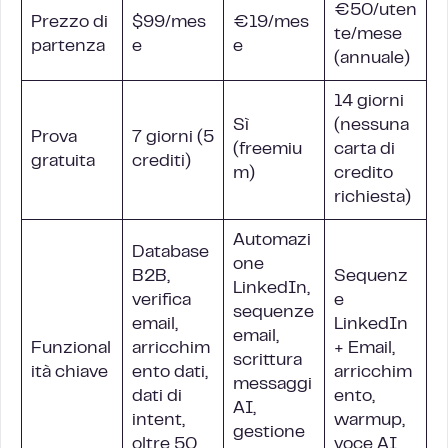
€50/uten
Prezzo di
$99/mes
€19/mes
te/mese
partenza
e
e
(annuale)
14 giorni
Sì
(nessuna
Prova
7 giorni (5
(freemiu
carta di
gratuita
crediti)
m)
credito
richiesta)
Automazi
Database
one
B2B,
Sequenz
LinkedIn,
verifica
e
sequenze
email,
LinkedIn
email,
Funzional
arricchim
+ Email,
scrittura
ità chiave
ento dati,
arricchim
messaggi
dati di
ento,
AI,
intent,
warmup,
gestione
oltre 50
voce AI