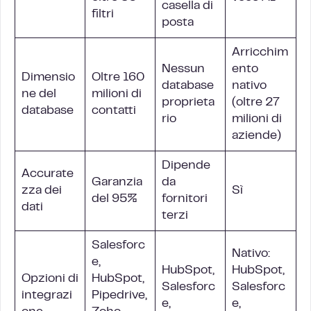
casella di
filtri
posta
Arricchim
Nessun
ento
Dimensio
Oltre 160
database
nativo
ne del
milioni di
proprieta
(oltre 27
database
contatti
rio
milioni di
aziende)
Dipende
Accurate
Garanzia
da
zza dei
Sì
del 95%
fornitori
dati
terzi
Salesforc
Nativo:
e,
HubSpot,
HubSpot,
Opzioni di
HubSpot,
Salesforc
Salesforc
integrazi
Pipedrive,
e,
e,