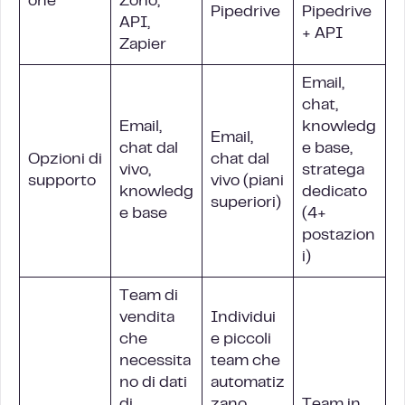
one
Zoho,
Pipedrive
Pipedrive
API,
+ API
Zapier
Email,
chat,
Email,
knowledg
Email,
chat dal
e base,
Opzioni di
chat dal
vivo,
stratega
supporto
vivo (piani
knowledg
dedicato
superiori)
e base
(4+
postazion
i)
Team di
vendita
Individui
che
e piccoli
necessita
team che
no di dati
automatiz