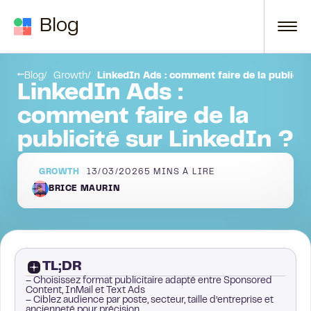
Passer au contenu
Blog
Combien coûte la publicité sur LinkedIn ?
Blog
Growth
LinkedIn Ads : comment faire de la publicit
LinkedIn Ads :
comment faire de la
publicité sur LinkedIn ?
GROWTH
13/03/2026
5
MINS À LIRE
BRICE MAURIN
TL;DR
– Choisissez format publicitaire adapté entre Sponsored
Content, InMail et Text Ads
– Ciblez audience par poste, secteur, taille d’entreprise et
ancienneté pour précision