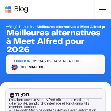
Passer au contenu
Blog
4. Expandi
Blog
LinkedIn
Meilleures alternatives à Meet Alfred pou
Meilleures alternatives
à Meet Alfred pour
2026
LINKEDIN
02/04/2026
14
MINS À LIRE
BRICE MAURIN
TL;DR
Les alternatives à Meet Alfred offrent une meilleure
délivrabilité, simplicité d’interface et fonctionnalités
d’enrichissement.
– La Growth Machine coûte 50€/mois avec automation