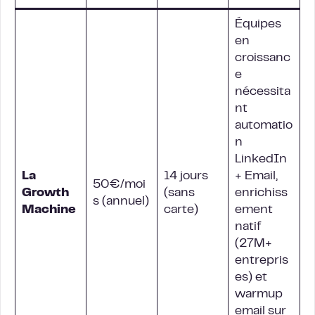
Équipes
en
croissanc
e
nécessita
nt
automatio
n
LinkedIn
La
14 jours
+ Email,
50€/moi
Growth
(sans
enrichiss
s (annuel)
Machine
carte)
ement
natif
(27M+
entrepris
es) et
warmup
email sur