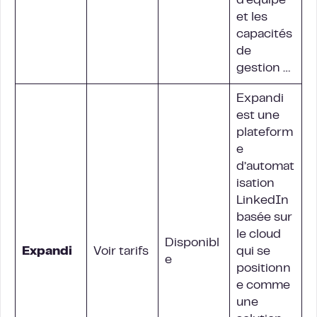
d’équipe
et les
capacités
de
gestion …
Expandi
est une
plateform
e
d’automat
isation
LinkedIn
basée sur
le cloud
Disponibl
Expandi
Voir tarifs
qui se
e
positionn
e comme
une