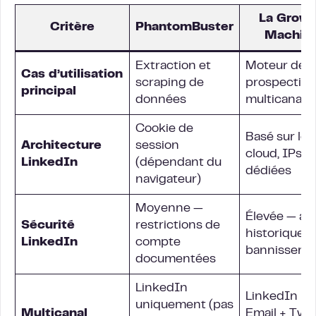
La Grow
Critère
PhantomBuster
Machin
Extraction et
Moteur de
Cas d’utilisation
scraping de
prospection
principal
données
multicanal
Cookie de
Basé sur le
Architecture
session
cloud, IPs
LinkedIn
(dépendant du
dédiées
navigateur)
Moyenne —
Élevée — au
Sécurité
restrictions de
historique d
LinkedIn
compte
bannisseme
documentées
LinkedIn
LinkedIn +
uniquement (pas
Multicanal
Email + Twit