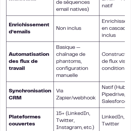
de séquences
natif
email natives)
Enrichisse
Enrichissement
Non inclus
en cascade
d’emails
inclus
Basique —
Automatisation
chaînage de
Constructe
des flux de
phantoms,
de flux visue
travail
configuration
conditionne
manuelle
Natif (HubSp
Synchronisation
Via
Pipedrive,
CRM
Zapier/webhook
Salesforce)
15+ (LinkedIn,
Plateformes
LinkedIn, Em
Twitter,
couvertes
Twitter
Instagram, etc.)