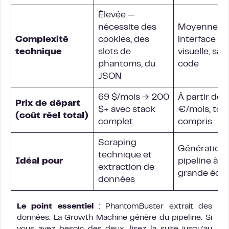
Élevée —
nécessite des
Moyenne —
Complexité
cookies, des
interface
technique
slots de
visuelle, san
phantoms, du
code
JSON
69 $/mois → 200
À partir de 
Prix de départ
$+ avec stack
€/mois, tou
(coût réel total)
complet
compris
Scraping
Génération 
technique et
Idéal pour
pipeline à
extraction de
grande éche
données
Le point essentiel
: PhantomBuster extrait des
données. La Growth Machine génère du pipeline. Si