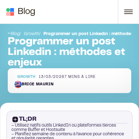
Passer au contenu
Blog
is
Conclusion
Blog
Growth
Programmer un post Linkedin : méthodes et
Programmer un post
Linkedin : méthodes et
enjeux
GROWTH
13/03/2026
7
MINS À LIRE
BRICE MAURIN
TL;DR
– Utilisez natifs outils LinkedIn ou plateformes tierces
comme Buffer et Hootsuite
– Planifiez semaine de contenu à l’avance pour cohérence
et régularité garanties