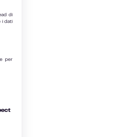
ead di
i dati
te per
pect