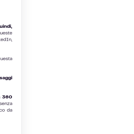
indi,
queste
kedIn,
uesta
saggi
a 360
 senza
oco da