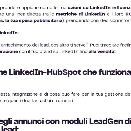
omprendere appieno come le tue
azioni su LinkedIn influenz
re una linea diretta tra le
metriche di LinkedIn
e il loro
R
s. la tua spesa pubblicitaria
), prendendo così decisioni info
LinkedIn:
ricchimento dei lead, cos’altro ti serve? Puoi tracciare faci
erazione
con il tuo brand su LinkedIn fino
alla vendita!
ione LinkedIn-HubSpot che funziona
esta integrazione e di cosa può fare per la tua gestione dei
nte questi due fantastici strumenti:
 degli annunci con moduli LeadGen d
 lead: