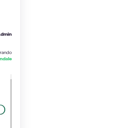
Admin
urando
ndale