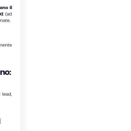
ano il
OI
(ad
rmate.
lmente
no:
 lead,
i