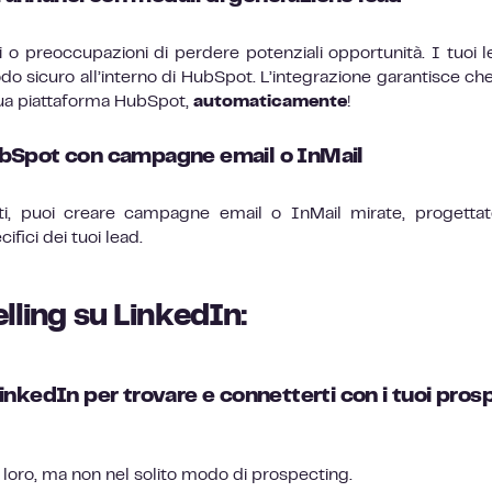
 o preoccupazioni di perdere potenziali opportunità. I tuoi l
odo sicuro all’interno di HubSpot. L’integrazione garantisce che 
 tua piattaforma HubSpot,
automaticamente
!
 HubSpot con campagne email o InMail
ti, puoi creare campagne email o InMail mirate, progetta
ifici dei tuoi lead.
lling su LinkedIn:
 LinkedIn per trovare e connetterti con i tuoi pros
da loro, ma non nel solito modo di prospecting.