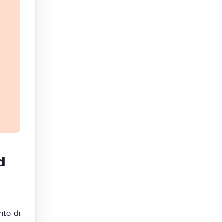
d
nto di