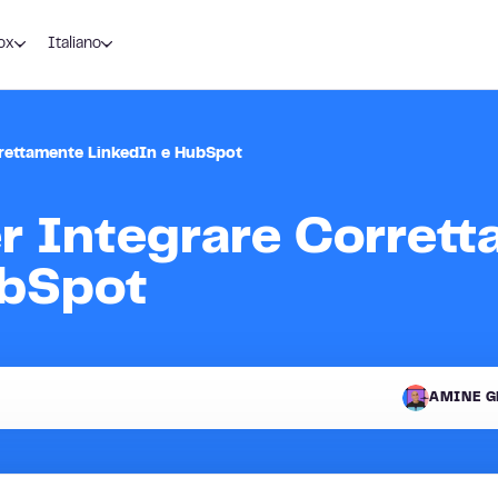
ox
Italiano
rrettamente LinkedIn e HubSpot
er Integrare Corret
ubSpot
AMINE G